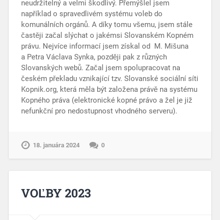
neudržitelný a velmi škodlivý. Přemýšlel jsem
například o spravedlivém systému voleb do
komunálních orgánů. A díky tomu všemu, jsem stále
častěji začal slýchat o jakémsi Slovanském Kopném
právu. Nejvíce informací jsem získal od M. Mišuna
a Petra Václava Synka, později pak z různých
Slovanských webů. Začal jsem spolupracovat na
českém překladu vznikající tzv. Slovanské sociální síti
Kopnik.org, která měla být založena právě na systému
Kopného práva (elektronické kopné právo a žel je již
nefunkční pro nedostupnost vhodného serveru).
18. januára 2024
0
VOĽBY 2023