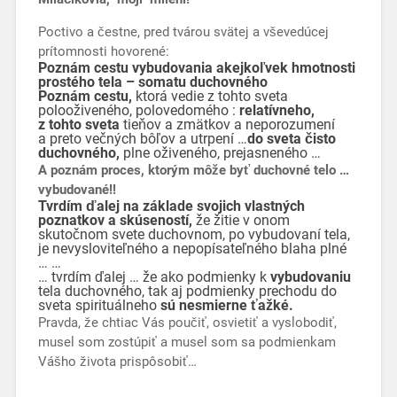
Poctivo a čestne, pred tvárou svätej a vševedúcej
prítomnosti hovorené:
Poznám cestu vybudovania akejkoľvek hmotnosti
prostého tela – somatu duchovného
Poznám cestu,
ktorá vedie z tohto sveta
polooživeného, polovedomého :
relatívneho,
z tohto sveta
tieňov a zmätkov a neporozumení
a preto večných bôľov a utrpení …
do sveta čisto
duchovného,
plne oživeného, prejasneného …
A poznám proces, ktorým môže byť duchovné telo …
vybudované!!
Tvrdím ďalej na základe svojich vlastných
poznatkov a skúseností,
že žitie v onom
skutočnom svete duchovnom, po vybudovaní tela,
je nevysloviteľného a nepopísateľného blaha plné
… …
… tvrdím ďalej … že ako podmienky k
vybudovaniu
tela duchovného, tak aj podmienky prechodu do
sveta spirituálneho
sú nesmierne ťažké.
Pravda, že chtiac Vás poučiť, osvietiť a vyslobodiť,
musel som zostúpiť a musel som sa podmienkam
Vášho života prispôsobiť…