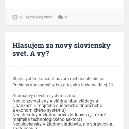
30. septembra 2021
6
Hlasujem za nový sloviensky
svet. A vy?
Starý systém končí. O novom rozhodnuté nie je.
Prebieha konkurenčný boj o to, ako budeme ďalej žiť.
Alternatívy nového systému žitia:
Neokonzervatívny = vládnu starí vládcovia
(„bankári“ = majitelia súčasného finančného
a ekonomického systému)
Neoliberálny = vládnu noví vládcovia („It-čkári“,
majitelia technologického sektora)
Neosloviensky = žiadny vládcovia, ale správcovia,
zástupcovia