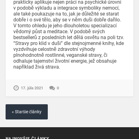
prakticky aplikuje nejen práci na psychické úrovni
v podobě výkladu a integrace symboliky nemocí,
ale také poukazuje na to, jak je důležité se starat
dobře i o své tělo, aby se v něm duši dobře dařilo.
V tomto ohledu je jeho dlouholetou specializací
vědomý půst a meditace. V podobě svých
bestsellerů z posledních let dělá osvětu na poli tzv.
“Stravy pro klid v duši” dle stejnojmenné knihy, kde
vyzdvihuje celostně zdravotní výhody
plnohodnotně rostlinné, veganské stravy, či
odhaluje tajemství životní energie, jež obsahuje
například živá strava.
17. júla 2021
0
« Staršie články
NAJNOVŠIE ČLÁNKY