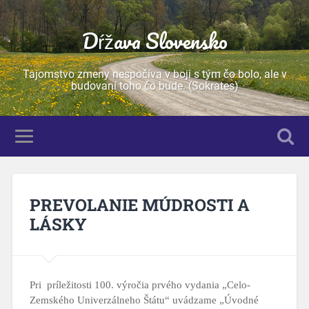
Dŕžava Slovensko
Tajomstvo zmeny nespočíva v boji s tým čo bolo, ale v
budovaní toho čo bude. (Sokrates)
PREVOLANIE MÚDROSTI A
LÁSKY
Pri príležitosti 100. výročia prvého vydania „Celo-
Zemského Univerzálneho Štátu“ uvádzame „Úvodné