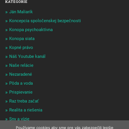
KATEGÓRIE
Ján Maliarik
Koncepcia spoločenskej bezpečnosti
Konopa psychoaktívna
Konopa siata
Kopné právo
Náš Youtube kanál
Naše relácie
Nezaradené
Pôda a voda
Prispievanie
Raz treba začať
Realita a riešenia
Sny a vízie
Zaujímavé odrazy
Používame cookies aby sme pre vás zabezpečili lepšie