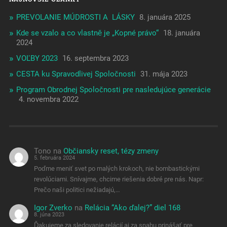
PREVOLANIE MÚDROSTI A LÁSKY
8. januára 2025
Kde se vzalo a co vlastně je „Kopné právo“
18. januára
2024
VOĽBY 2023
16. septembra 2023
CESTA ku Spravodlivej Spoločnosti
31. mája 2023
Program Obrodnej Spoločnosti pre nasledujúce generácie
4. novembra 2022
Tono
na
Občiansky reset, tézy zmeny
5. februára 2024
Poďme meniť svet po malých krokoch, nie bombastickými
revolúciami. Snívajme, chcime riešenia dobré pre nás. Napr:
Prečo naši politici nežiadajú,…
Igor Zverko
na
Relácia “Ako ďalej?” diel 168
8. júna 2023
Ďakujeme za sledovanie relácií aj za snahu prinášať pre