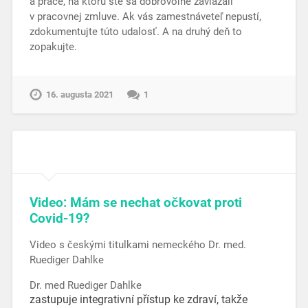
a práce, na ktorú ste sa dobrovoľne zaviazali
v pracovnej zmluve. Ak vás zamestnáveteľ nepustí,
zdokumentujte túto udalosť. A na druhý deň to
zopakujte.
16. augusta 2021
1
Video: Mám se nechat očkovat proti
Covid-19?
Video s českými titulkami nemeckého Dr. med.
Ruediger Dahlke
Dr. med Ruediger Dahlke
zastupuje integrativní přístup ke zdraví, takže