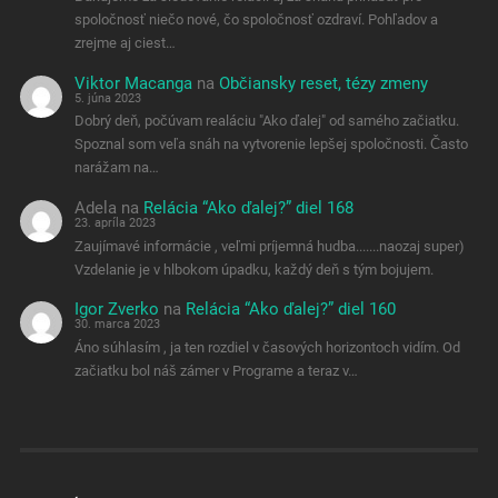
spoločnosť niečo nové, čo spoločnosť ozdraví. Pohľadov a
zrejme aj ciest…
Viktor Macanga
na
Občiansky reset, tézy zmeny
5. júna 2023
Dobrý deň, počúvam realáciu "Ako ďalej" od samého začiatku.
Spoznal som veľa snáh na vytvorenie lepšej spoločnosti. Často
narážam na…
Adela
na
Relácia “Ako ďalej?” diel 168
23. apríla 2023
Zaujímavé informácie , veľmi príjemná hudba.......naozaj super)
Vzdelanie je v hlbokom úpadku, každý deň s tým bojujem.
Igor Zverko
na
Relácia “Ako ďalej?” diel 160
30. marca 2023
Áno súhlasím , ja ten rozdiel v časových horizontoch vidím. Od
začiatku bol náš zámer v Programe a teraz v…