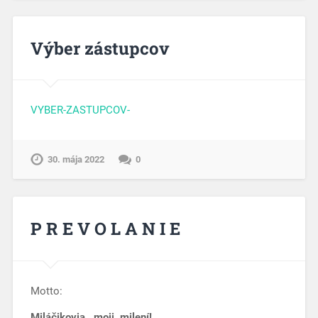
Výber zástupcov
VYBER-ZASTUPCOV-
30. mája 2022
0
P R E V O L A N I E
Motto:
Miláčikovia, moji milení!