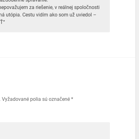
epovažujem za riešenie, v reálnej spoločnosti
ľná utópia. Cestu vidím ako som už uviedol –
Ť“
.
Vyžadované polia sú označené
*