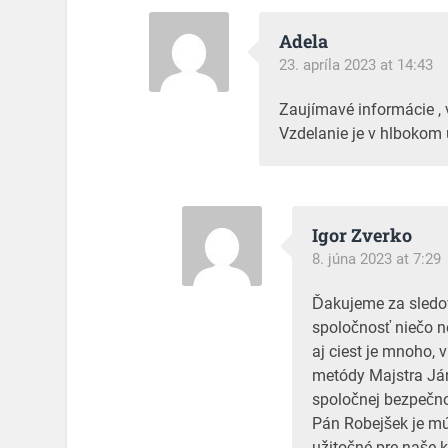
Adela
23. apríla 2023 at 14:43
Zaujímavé informácie ,
Vzdelanie je v hlbokom
Igor Zverko
8. júna 2023 at 7:29
Ďakujeme za sledova
spoločnosť niečo n
aj ciest je mnoho,
metódy Majstra Ján
spoločnej bezpečno
Pán Robejšek je mú
užitočné pre naše 