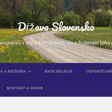
Dŕžava Slovensko
spočíva v boji s tým čo bolo, ale v budovaní toho 
A A RIEŠENIA
NAŠE RELÁCIE
ODPORÚČAN
KONTAKT A ODBER