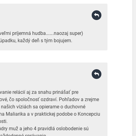
 veľmi príjemná hudba…….naozaj super)
 úpadku, každý deň s tým bojujem.
nie relácií aj za snahu prinášať pre
ové, čo spoločnosť ozdraví. Pohľadov a zrejme
 v našich víziách sa opierame o duchovné
a Maliarika a v praktickej podobe o Koncepciu
sti.
dry muž a jeho 4 pravidlá oslobodenie sú
každodenné správanie.