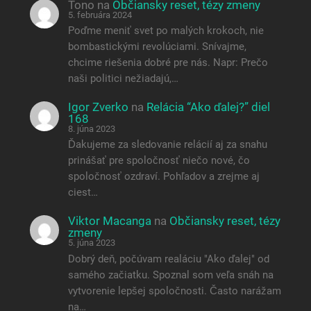
Tono
na
Občiansky reset, tézy zmeny
5. februára 2024
Poďme meniť svet po malých krokoch, nie
bombastickými revolúciami. Snívajme,
chcime riešenia dobré pre nás. Napr: Prečo
naši politici nežiadajú,…
Igor Zverko
na
Relácia “Ako ďalej?” diel
168
8. júna 2023
Ďakujeme za sledovanie relácií aj za snahu
prinášať pre spoločnosť niečo nové, čo
spoločnosť ozdraví. Pohľadov a zrejme aj
ciest…
Viktor Macanga
na
Občiansky reset, tézy
zmeny
5. júna 2023
Dobrý deň, počúvam realáciu "Ako ďalej" od
samého začiatku. Spoznal som veľa snáh na
vytvorenie lepšej spoločnosti. Často narážam
na…