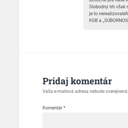
Slobodný trh však n
je to nerealizovate
KSB a „SÚBORNOS
Pridaj komentár
Vaša e-mailová adresa nebude zverejnená
Komentár
*