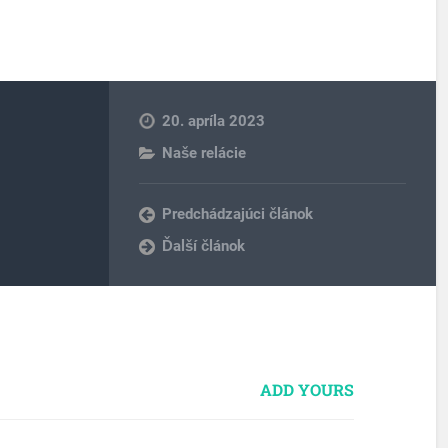
20. apríla 2023
Naše relácie
Predchádzajúci článok
Ďalší článok
ADD YOURS