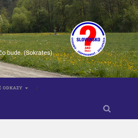
čo bude. (Sokrates)
É ODKAZY