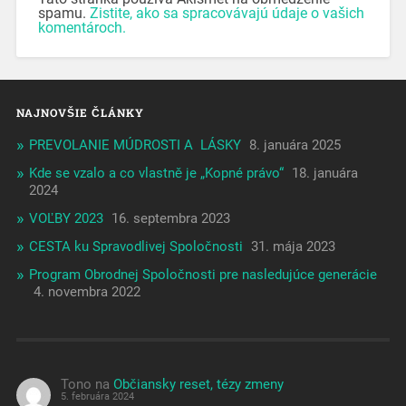
spamu.
Zistite, ako sa spracovávajú údaje o vašich
komentároch.
NAJNOVŠIE ČLÁNKY
PREVOLANIE MÚDROSTI A LÁSKY
8. januára 2025
Kde se vzalo a co vlastně je „Kopné právo“
18. januára
2024
VOĽBY 2023
16. septembra 2023
CESTA ku Spravodlivej Spoločnosti
31. mája 2023
Program Obrodnej Spoločnosti pre nasledujúce generácie
4. novembra 2022
Tono
na
Občiansky reset, tézy zmeny
5. februára 2024