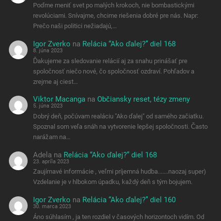
Poďme meniť svet po malých krokoch, nie bombastickými
revolúciami. Snívajme, chcime riešenia dobré pre nás. Napr:
Prečo naši politici nežiadajú,…
Igor Zverko
na
Relácia “Ako ďalej?” diel 168
8. júna 2023
Ďakujeme za sledovanie relácií aj za snahu prinášať pre
spoločnosť niečo nové, čo spoločnosť ozdraví. Pohľadov a
zrejme aj ciest…
Viktor Macanga
na
Občiansky reset, tézy zmeny
5. júna 2023
Dobrý deň, počúvam realáciu "Ako ďalej" od samého začiatku.
Spoznal som veľa snáh na vytvorenie lepšej spoločnosti. Často
narážam na…
Adela
na
Relácia “Ako ďalej?” diel 168
23. apríla 2023
Zaujímavé informácie , veľmi príjemná hudba.......naozaj super)
Vzdelanie je v hlbokom úpadku, každý deň s tým bojujem.
Igor Zverko
na
Relácia “Ako ďalej?” diel 160
30. marca 2023
Áno súhlasím , ja ten rozdiel v časových horizontoch vidím. Od