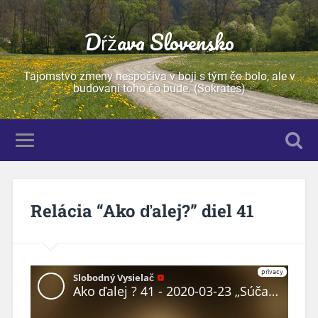
Dŕžava Slovensko
Tajomstvo zmeny nespočíva v boji s tým čo bolo, ale v
budovaní toho čo bude. (Sokrates)
Relácia “Ako ďalej?” diel 41