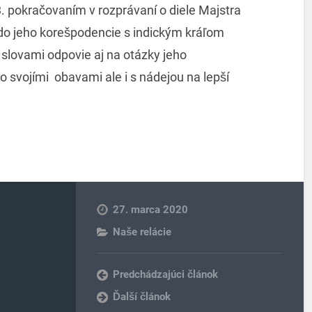
 3. pokračovaním v rozprávaní o diele Majstra
do jeho korešpodencie s indickým kráľom
 slovami odpovie aj na otázky jeho
o svojími obavami ale i s nádejou na lepší
27. marca 2020
Naše relácie
Predchádzajúci článok
Ďalší článok