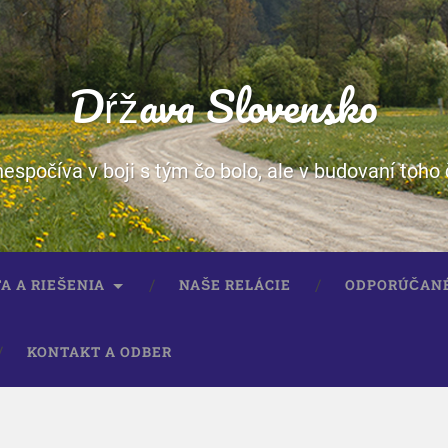
Dŕžava Slovensko
spočíva v boji s tým čo bolo, ale v budovaní toho 
A A RIEŠENIA
NAŠE RELÁCIE
ODPORÚČAN
KONTAKT A ODBER