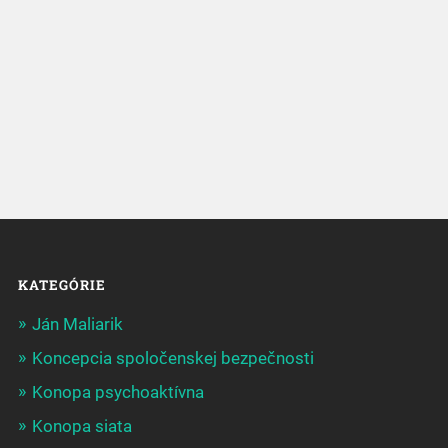
KATEGÓRIE
Ján Maliarik
Koncepcia spoločenskej bezpečnosti
Konopa psychoaktívna
Konopa siata