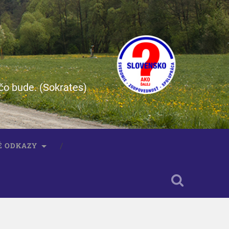
čo bude. (Sokrates)
É ODKAZY