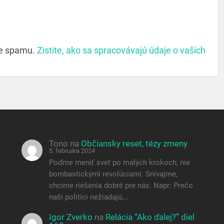
ie spamu.
Zistite, ako sa spracovávajú údaje o vašich
Tono
na
Občiansky reset, tézy zmeny
5. februára 2024
Poďme meniť svet po malých krokoch, nie
bombastickými revolúciami. Snívajme,
chcime riešenia dobré pre nás. Napr: Prečo
naši politici nežiadajú,…
Igor Zverko
na
Relácia “Ako ďalej?” diel