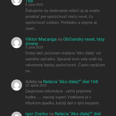
168
8. júna 2023
Ďakujeme za sledovanie relácií aj za snahu
prinášať pre spoločnosť niečo nové, čo
spoločnosť ozdraví. Pohľadov a zrejme aj
ciest…
Viktor Macanga
na
Občiansky reset, tézy
zmeny
5. júna 2023
Dobrý deň, počúvam realáciu "Ako ďalej" od
samého začiatku. Spoznal som veľa snáh na
vytvorenie lepšej spoločnosti. Často narážam
na…
Adela
na
Relácia “Ako ďalej?” diel 168
23. apríla 2023
Zaujímavé informácie , veľmi príjemná
hudba.......naozaj super) Vzdelanie je v
hlbokom úpadku, každý deň s tým bojujem.
Igor Zverko
na
Relácia “Ako ďalej?” diel