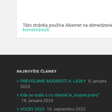
Táto stránka používa Akismet na obmedzen
komentároch.
NAJNOVŠIE ČLÁNKY
PREVOLANIE MÚDROSTI A LÁSKY
8. januára
2025
Kde se vzalo a co vlastně je „Kopné právo“
18. januára 2024
VOĽBY 2023
16. septembra 2023