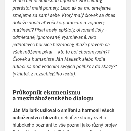
vôbec nebol smiešnou figúrkou. Bol sčítaný,
prerástol malé pomery. Lebo ak sa mu smejeme,
smejeme sa sami sebe. Ktorý malý človek sa dnes
dokáže postaviť voči korporáciám a vojnovej
mašinérii? Písal apely, epištoly, otvorené listy –
odmietané, ignorované, vysmievané. Ako
jednotlivec bol síce bezmocný, ibaže právom sa
však môžeme pýtať – kto tu bol choromyseľný?
Človek a humanista Ján Maliarik alebo ľudia
rútiaci sa pod vedením svojich politikov do skazy?“
(výňatek z rozsáhlejšího textu).
Průkopník ekumenismu
a mezináboženského dialogu
Ján Maliarik usiloval o smíření a harmonii všech
náboženství a filozofií
, neboť ze strany svého
hlubokého poznání to vše poznal jako různý projev