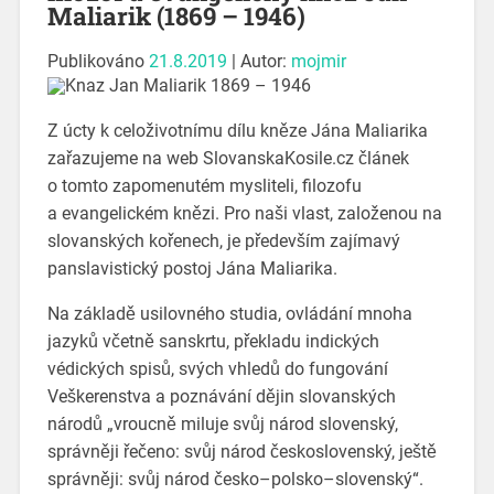
Maliarik (1869 – 1946)
Publikováno
21.8.2019
|
Autor:
mojmir
Z úcty k celoživotnímu dílu kněze Jána Maliarika
zařazujeme na web SlovanskaKosile.cz článek
o tomto zapomenutém mysliteli, filozofu
a evangelickém knězi. Pro naši vlast, založenou na
slovanských kořenech, je především zajímavý
panslavistický postoj Jána Maliarika.
Na základě usilovného studia, ovládání mnoha
jazyků včetně sanskrtu, překladu indických
védických spisů, svých vhledů do fungování
Veškerenstva a poznávání dějin slovanských
národů „vroucně miluje svůj národ slovenský,
správněji řečeno: svůj národ československý, ještě
správněji: svůj národ česko–polsko–slovenský“.