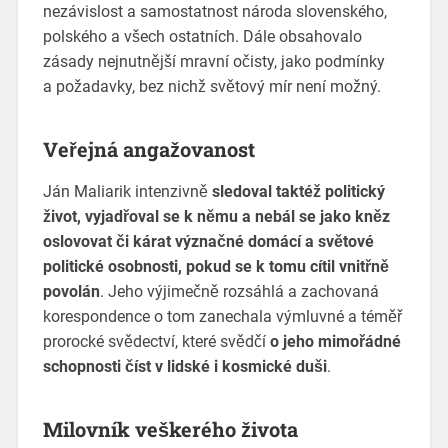
nezávislost a samostatnost národa slovenského,
polského a všech ostatních. Dále obsahovalo
zásady nejnutnější mravní očisty, jako podmínky
a požadavky, bez nichž světový mír není možný.
Veřejná angažovanost
Ján Maliarik intenzivně
sledoval taktéž politický
život, vyjadřoval se k němu a nebál se jako kněz
oslovovat či kárat význačné domácí a světové
politické osobnosti, pokud se k tomu cítil vnitřně
povolán
. Jeho výjimečně rozsáhlá a zachovaná
korespondence o tom zanechala výmluvné a téměř
prorocké svědectví, které svědčí
o jeho mimořádné
schopnosti číst v lidské i kosmické duši
.
Milovník veškerého života