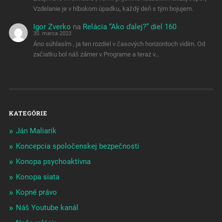
Vzdelanie je v hlbokom úpadku, každý deň s tým bojujem.
Igor Zverko
na
Relácia “Ako ďalej?” diel 160
30. marca 2023
Áno súhlasím , ja ten rozdiel v časových horizontoch vidím. Od
začiatku bol náš zámer v Programe a teraz v…
KATEGÓRIE
Ján Maliarik
Koncepcia spoločenskej bezpečnosti
Konopa psychoaktívna
Konopa siata
Kopné právo
Náš Youtube kanál