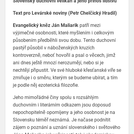
Slovenský duchovní velikán a jeho přínos lidstvu
Text pro Levárské noviny (Petr Chelčický Hradil)
Evangelický kněz Ján Maliarik
patří mezi
výjimečné osobnosti, které myšlením i celkovým
působením předběhli svou dobu. Tento duchovní
pastýř působil v náboženských kruzích
kontroverzně, neboť hovořil a psal o věcech, jimž
ani dnes ještě mnozí nerozumějí, nebo si je
nechtějí připustit. Ve své hluboké křesťanské víře se
zmiňuje i o směru, kterým se budeme ubírat, a tím
je podle něj ezoterická filozofie.
Jeho mimořádné činy spolu s rozsáhlým
duchovním i literárním odkazem jsou doposud
nepochopitelně opomíjeny a jeho osobnost je na
Slovensku téměř neznámá. Je načase podnítit
zájem o poznání a uznání slovenského i světového