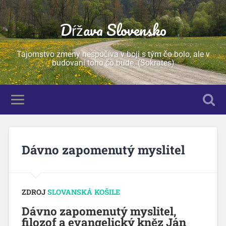
Dŕžava Slovensko
Tajomstvo zmeny nespočíva v boji s tým čo bolo, ale v
budovaní toho čo bude. (Sokrates)
Dávno zapomenutý myslitel
ZDROJ
SLOVANSKÁ KOŠILE
Dávno zapomenutý myslitel,
filozof a evangelický kněz Ján