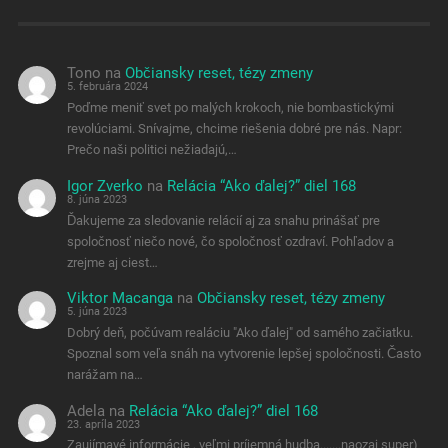
Tono
na
Občiansky reset, tézy zmeny
5. februára 2024
Poďme meniť svet po malých krokoch, nie bombastickými
revolúciami. Snívajme, chcime riešenia dobré pre nás. Napr:
Prečo naši politici nežiadajú,…
Igor Zverko
na
Relácia “Ako ďalej?” diel 168
8. júna 2023
Ďakujeme za sledovanie relácií aj za snahu prinášať pre
spoločnosť niečo nové, čo spoločnosť ozdraví. Pohľadov a
zrejme aj ciest…
Viktor Macanga
na
Občiansky reset, tézy zmeny
5. júna 2023
Dobrý deň, počúvam realáciu "Ako ďalej" od samého začiatku.
Spoznal som veľa snáh na vytvorenie lepšej spoločnosti. Často
narážam na…
Adela
na
Relácia “Ako ďalej?” diel 168
23. apríla 2023
Zaujímavé informácie , veľmi príjemná hudba.......naozaj super)