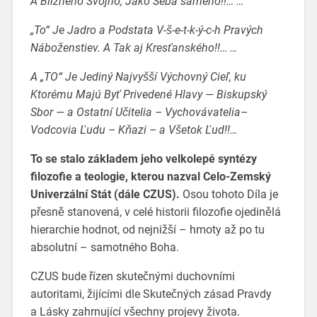
A Blížneho Svojho, Jako Seba samého!!… …“
„To“ Je Jadro a Podstata V-š-e-t-k-ý-c-h Pravých
Náboženstiev. A Tak aj Kresťanského!!… …
A „TO“ Je Jediný Najvyšší Výchovný Cieľ, ku
Ktorému Majú Byť Privedené Hlavy — Biskupský
Sbor — a Ostatní Učitelia – Vychovávatelia–
Vodcovia Ľudu – Kňazi – a Všetok Ľud!!…
To se stalo základem jeho velkolepé syntézy
filozofie a teologie, kterou nazval Celo-Zemský
Univerzální Stát (dále CZUS).
Osou tohoto Díla je
přesně stanovená, v celé historii filozofie ojedinělá
hierarchie hodnot, od nejnižší – hmoty až po tu
absolutní – samotného Boha.
CZUS bude řízen skutečnými duchovními
autoritami, žijícími dle Skutečných zásad Pravdy
a Lásky zahrnující všechny projevy života.