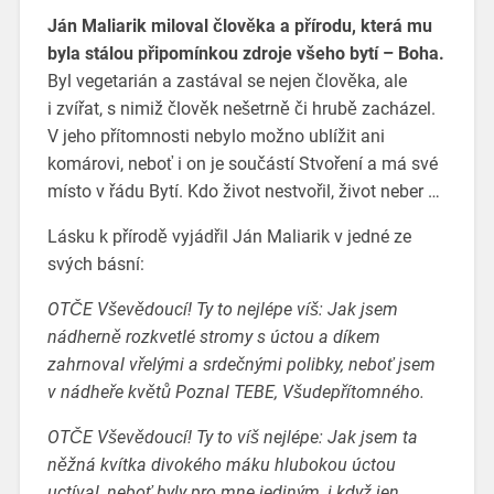
Ján Maliarik miloval člověka a přírodu, která mu
byla stálou připomínkou zdroje všeho bytí – Boha.
Byl vegetarián a zastával se nejen člověka, ale
i zvířat, s nimiž člověk nešetrně či hrubě zacházel.
V jeho přítomnosti nebylo možno ublížit ani
komárovi, neboť i on je součástí Stvoření a má své
místo v řádu Bytí. Kdo život nestvořil, život neber …
Lásku k přírodě vyjádřil Ján Maliarik v jedné ze
svých básní:
OTČE Vševědoucí! Ty to nejlépe víš: Jak jsem
nádherně rozkvetlé stromy s úctou a díkem
zahrnoval vřelými a srdečnými polibky, neboť jsem
v nádheře květů Poznal TEBE, Všudepřítomného.
OTČE Vševědoucí! Ty to víš nejlépe: Jak jsem ta
něžná kvítka divokého máku hlubokou úctou
uctíval, neboť byly pro mne jediným, i když jen