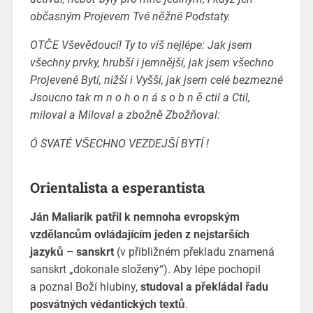
občasným Projevem Tvé něžné Podstaty.
OTČE Vševědoucí! Ty to víš nejlépe: Jak jsem
všechny prvky, hrubší i jemnější, jak jsem všechno
Projevené Bytí, nižší i Vyšší, jak jsem celé bezmezné
Jsoucno tak m n o h o n á s o b n ě ctil a Ctil,
miloval a Miloval a zbožně Zbožňoval:
Ó SVATÉ VŠECHNO VEZDEJŠÍ BYTÍ !
Orientalista a esperantista
Ján Maliarik patřil k nemnoha evropským
vzdělancům ovládajícím jeden z nejstarších
jazyků – sanskrt
(v přibližném překladu znamená
sanskrt „dokonale složený“). Aby lépe pochopil
a poznal Boží hlubiny,
studoval a překládal řadu
posvátných védantických textů
.