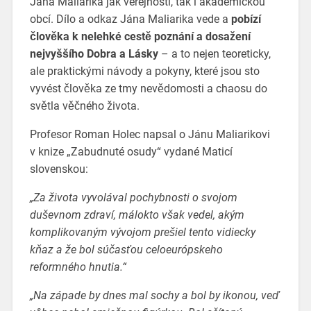
Jána Maliarika jak veřejností, tak i akademickou
obcí. Dílo a odkaz Jána Maliarika vede a
pobízí
člověka k nelehké cestě poznání a dosažení
nejvyššího Dobra a Lásky
– a to nejen teoreticky,
ale praktickými návody a pokyny, které jsou sto
vyvést člověka ze tmy nevědomosti a chaosu do
světla věčného života.
Profesor Roman Holec napsal o Jánu Maliarikovi
v knize „Zabudnuté osudy“ vydané Maticí
slovenskou:
„Za života vyvolával pochybnosti o svojom
duševnom zdraví, málokto však vedel, akým
komplikovaným vývojom prešiel tento vidiecky
kňaz a že bol súčasťou celoeurópskeho
reformného hnutia.“
„Na západe by dnes mal sochy a bol by ikonou, veď