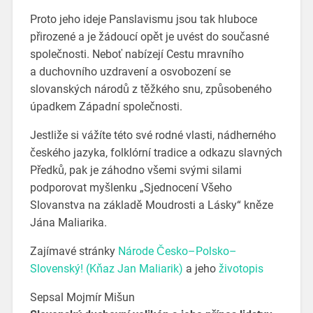
Proto jeho ideje Panslavismu jsou tak hluboce
přirozené a je žádoucí opět je uvést do současné
společnosti. Neboť nabízejí Cestu mravního
a duchovního uzdravení a osvobození se
slovanských národů z těžkého snu, způsobeného
úpadkem Západní společnosti.
Jestliže si vážíte této své rodné vlasti, nádherného
českého jazyka, folklórní tradice a odkazu slavných
Předků, pak je záhodno všemi svými silami
podporovat myšlenku „Sjednocení Všeho
Slovanstva na základě Moudrosti a Lásky“ kněze
Jána Maliarika.
Zajímavé stránky
Národe Česko–Polsko–
Slovenský! (Kňaz Jan Maliarik)
a jeho
životopis
Sepsal Mojmír Mišun