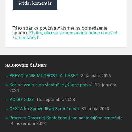
Táto stránka používa Akismet na obmedzenie
spamu.
Zistite, ako sa spracovávajú údaje o vašich
komentároch.
NAJNOVŠIE ČLÁNKY
PREVOLANIE MÚDROSTI A LÁSKY
8. januára 2025
Kde se vzalo a co vlastně je „Kopné právo“
18. januára
2024
VOĽBY 2023
16. septembra 2023
CESTA ku Spravodlivej Spoločnosti
31. mája 2023
Program Obrodnej Spoločnosti pre nasledujúce generácie
4. novembra 2022