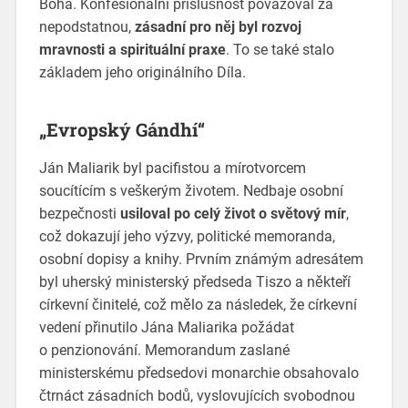
Boha. Konfesionální příslušnost považoval za
nepodstatnou,
zásadní pro něj byl rozvoj
mravnosti a spirituální praxe
. To se také stalo
základem jeho originálního Díla.
„Evropský Gándhí“
Ján Maliarik byl pacifistou a mírotvorcem
soucítícím s veškerým životem. Nedbaje osobní
bezpečnosti
usiloval po celý život o světový mír
,
což dokazují jeho výzvy, politické memoranda,
osobní dopisy a knihy. Prvním známým adresátem
byl uherský ministerský předseda Tiszo a někteří
církevní činitelé, což mělo za následek, že církevní
vedení přinutilo Jána Maliarika požádat
o penzionování. Memorandum zaslané
ministerskému předsedovi monarchie obsahovalo
čtrnáct zásadních bodů, vyslovujících svobodnou