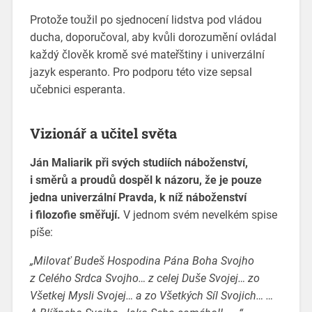
Protože toužil po sjednocení lidstva pod vládou
ducha, doporučoval, aby kvůli dorozumění ovládal
každý člověk kromě své mateřštiny i univerzální
jazyk esperanto. Pro podporu této vize sepsal
učebnici esperanta.
Vizionář a učitel světa
Ján Maliarik při svých studiích náboženství,
i směrů a proudů dospěl k názoru, že je pouze
jedna univerzální Pravda, k níž náboženství
i filozofie směřují.
V jednom svém nevelkém spise
píše:
„Milovať Budeš Hospodina Pána Boha Svojho
z Celého Srdca Svojho… z celej Duše Svojej… zo
Všetkej Mysli Svojej… a zo Všetkých Síl Svojich… …