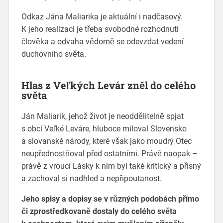
Odkaz Jána Maliarika je aktuální i nadčasový.
K jeho realizaci je třeba svobodné rozhodnutí
člověka a odvaha vědomě se odevzdat vedení
duchovního světa.
Hlas z Veľkých Levár zněl do celého
světa
Ján Maliarik, jehož život je neoddělitelně spjat
s obcí Veľké Leváre, hluboce miloval Slovensko
a slovanské národy, které však jako moudrý Otec
neupřednostňoval před ostatními. Právě naopak –
právě z vroucí Lásky k nim byl také kritický a přísný
a zachoval si nadhled a nepřipoutanost.
Jeho spisy a dopisy se v různých podobách přímo
či zprostředkovaně dostaly do celého světa