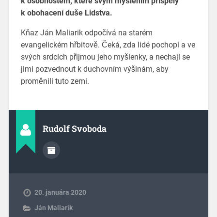
k osobnostem, které svým myšlením přispěly
k obohacení duše Lidstva.
Kňaz Ján Maliarik odpočívá na starém
evangelickém hřbitově. Čeká, zda lidé pochopí a ve
svých srdcích přijmou jeho myšlenky, a nechají se
jimi pozvednout k duchovním výšinám, aby
proměnili tuto zemi.
Rudolf Svoboda
20. januára 2020
Ján Maliarik