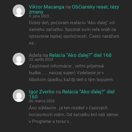
Viktor Macanga
na
Občiansky reset, tézy
zmeny
5. júna 2023
Dobrý deň, počúvam realáciu "Ako ďalej" od
samého začiatku. Spoznal som veľa snáh na
vytvorenie lepšej spoločnosti. Často narážam
na…
Adela
na
Relácia “Ako ďalej?” diel 168
23. apríla 2023
Zaujímavé informácie , veľmi príjemná
hudba.......naozaj super) Vzdelanie je v
hlbokom úpadku, každý deň s tým bojujem.
Igor Zverko
na
Relácia “Ako ďalej?” diel
160
30. marca 2023
Áno súhlasím , ja ten rozdiel v časových
horizontoch vidím. Od začiatku bol náš zámer
v Programe a teraz v…