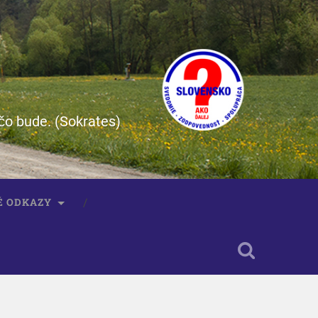
čo bude. (Sokrates)
É ODKAZY