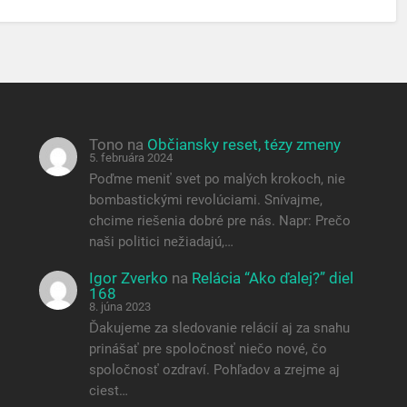
Tono
na
Občiansky reset, tézy zmeny
5. februára 2024
Poďme meniť svet po malých krokoch, nie
bombastickými revolúciami. Snívajme,
chcime riešenia dobré pre nás. Napr: Prečo
naši politici nežiadajú,…
Igor Zverko
na
Relácia “Ako ďalej?” diel
168
8. júna 2023
Ďakujeme za sledovanie relácií aj za snahu
prinášať pre spoločnosť niečo nové, čo
spoločnosť ozdraví. Pohľadov a zrejme aj
ciest…