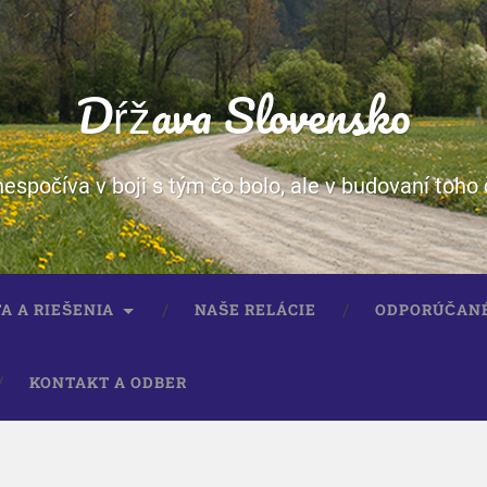
Dŕžava Slovensko
spočíva v boji s tým čo bolo, ale v budovaní toho 
A A RIEŠENIA
NAŠE RELÁCIE
ODPORÚČAN
KONTAKT A ODBER