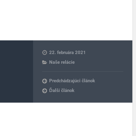
22. februára 2021
Naše relácie
Predchádzajúci článok
Ďalší článok