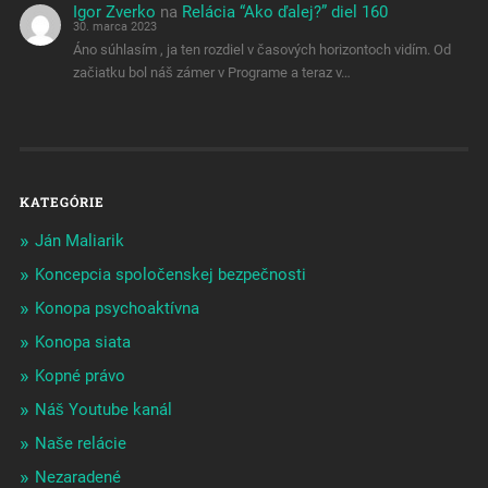
Igor Zverko
na
Relácia “Ako ďalej?” diel 160
30. marca 2023
Áno súhlasím , ja ten rozdiel v časových horizontoch vidím. Od
začiatku bol náš zámer v Programe a teraz v…
KATEGÓRIE
Ján Maliarik
Koncepcia spoločenskej bezpečnosti
Konopa psychoaktívna
Konopa siata
Kopné právo
Náš Youtube kanál
Naše relácie
Nezaradené