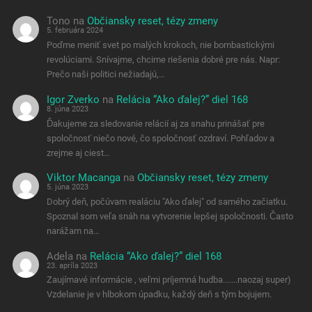
Tono
na
Občiansky reset, tézy zmeny
5. februára 2024
Poďme meniť svet po malých krokoch, nie bombastickými
revolúciami. Snívajme, chcime riešenia dobré pre nás. Napr:
Prečo naši politici nežiadajú,…
Igor Zverko
na
Relácia “Ako ďalej?” diel 168
8. júna 2023
Ďakujeme za sledovanie relácií aj za snahu prinášať pre
spoločnosť niečo nové, čo spoločnosť ozdraví. Pohľadov a
zrejme aj ciest…
Viktor Macanga
na
Občiansky reset, tézy zmeny
5. júna 2023
Dobrý deň, počúvam realáciu "Ako ďalej" od samého začiatku.
Spoznal som veľa snáh na vytvorenie lepšej spoločnosti. Často
narážam na…
Adela
na
Relácia “Ako ďalej?” diel 168
23. apríla 2023
Zaujímavé informácie , veľmi príjemná hudba.......naozaj super)
Vzdelanie je v hlbokom úpadku, každý deň s tým bojujem.