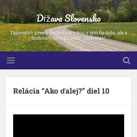
Dŕžava Slovensko
Tajomstvo zmeny nespočíva v boji s tým čo bolo, ale v
budovaní toho čo bude. (Sokrates)
Relácia “Ako ďalej?” diel 10