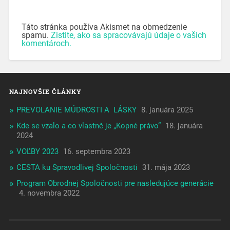
Táto stránka používa Akismet na obmedzenie
spamu.
Zistite, ako sa spracovávajú údaje o vašich
komentároch.
NAJNOVŠIE ČLÁNKY
PREVOLANIE MÚDROSTI A LÁSKY
8. januára 2025
Kde se vzalo a co vlastně je „Kopné právo“
18. januára
2024
VOĽBY 2023
16. septembra 2023
CESTA ku Spravodlivej Spoločnosti
31. mája 2023
Program Obrodnej Spoločnosti pre nasledujúce generácie
4. novembra 2022