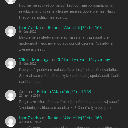
Poďme meniť svet po malých krokoch, nie bombastickými
revolúciami. Snívajme, chcime riešenia dobré pre nás. Napr:
Prečo naši politici nežiadajú,…
Igor Zverko
na
Relácia “Ako ďalej?” diel 168
8. júna 2023
Ďakujeme za sledovanie relácií aj za snahu prinášať pre
spoločnosť niečo nové, čo spoločnosť ozdraví. Pohľadov a
zrejme aj ciest…
Viktor Macanga
na
Občiansky reset, tézy zmeny
5. júna 2023
Dobrý deň, počúvam realáciu "Ako ďalej" od samého začiatku.
Spoznal som veľa snáh na vytvorenie lepšej spoločnosti. Často
narážam na…
Adela
na
Relácia “Ako ďalej?” diel 168
23. apríla 2023
Zaujímavé informácie , veľmi príjemná hudba.......naozaj super)
Vzdelanie je v hlbokom úpadku, každý deň s tým bojujem.
Igor Zverko
na
Relácia “Ako ďalej?” diel 160
30. marca 2023
Áno súhlasím , ja ten rozdiel v časových horizontoch vidím. Od