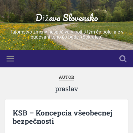
Dŕžava Slovensko
Tajomstvo zmeny nespočíva v boji s tým čo bolo, ale v
budovaní toho čo bude. (Sokrates)
AUTOR
praslav
KSB – Koncepcia všeobecnej
bezpečnosti