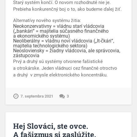
Starý systém končí. O novom rozhodnuté nie je.
Prebieha konkurenčný boj o to, ako budeme ďalej žiť.
Alternatívy nového systému žitia:
Neokonzervatívny = vládnu starí vládcovia
(„bankári“ = majitelia súčasného finančného
a ekonomického systému)
Neoliberálny = vládnu noví vládcovia („It-čkári“,
majitelia technologického sektora)
Neosloviensky = žiadny vládcovia, ale správcovia,
zástupcovia
Prvý a druhý sú systémy otvorene fašistické
a otrokárske. Jeden vládnuci cez finančné otroctvo
a druhý v zmysle elektronického koncentráku.
7. septembra 2021
3
Hej Slováci, ste ovce.
A fašizmus si zaslúžite.