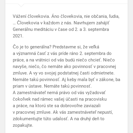
Vážení človekovia. Áno človekovia, nie občania, ľudia,
… Človekovia v každom z nás. Navrhujem zahájiť
Generálnu meditáciu v čase od 2. a 3. septembra
2021.
Čo je to generálna? Predstavme si, že veľká
a významná časť z vás príde ráno 2. septembra do
práce, a na vrátnici od vás budú niečo chcieť. Niečo
navyše, niečo, čo nemáte ako povinnosť v pracovnej
zmluve. A vy vo svojej podstatnej časti odmietnete.
Nemáte takú povinnosť. Aj keby mala byť v zákone, ba
priam v ústave. Nemáte takú povinnosť.
A zamestnávateľ nemá právo od vás vyžadovať
čokoľvek nad rámec vašej účasti na pracovisku
a práce, na ktorú ste sa dobrovoľne zaviazali
v pracovnej zmluve. Ak vás zamestnáveteľ nepustí,
zdokumentujte túto udalosť. A na druhý deň to
zopakujte.