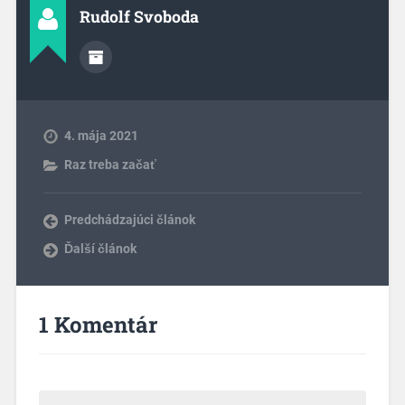
Rudolf Svoboda
4. mája 2021
Raz treba začať
Predchádzajúci článok
Ďalší článok
1 Komentár