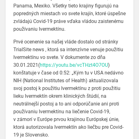
Panama, Mexiko. Všetky tieto krajiny figurujú na
popredných miestach vo svete krajín, ktoré úspešne
zvládajú Covid-19 práve vďaka vládou zaistenému
používaniu Ivermektínu.
Prvé ocenenie sa našej vláde dostalo od stránky
TrialSite news , ktorá sa intenzívne venuje použitiu
Ivermektínu vo svete. V dokumente zo dňa
30.01.2021(
https://youtu.be/vcTHzt4O7OU
)
konštatuje v čase od 0:52: „Kým tu v USA nedávno
NIH (National Institutes of Health) aktualizovala
svoj postoj k použitiu Ivermektínu z proti použitiu
lieku Ivermektín okrem klinických štúdií, na
neutrálnejší postoj a to ani odporúčanie ani proti
používaniu Ivermektínu na liečenie Covid-19,
v zámorí v Európe prvou krajinou Európskej únie,
ktorá autorizovala Ivermektín ako liečbu pre Covid-
19 je Slovensko.