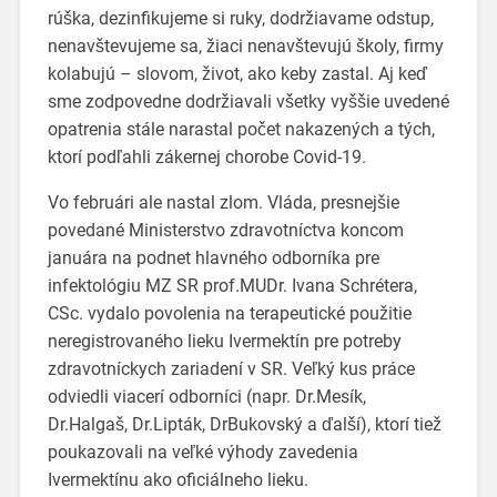
rúška, dezinfikujeme si ruky, dodržiavame odstup,
nenavštevujeme sa, žiaci nenavštevujú školy, firmy
kolabujú – slovom, život, ako keby zastal. Aj keď
sme zodpovedne dodržiavali všetky vyššie uvedené
opatrenia stále narastal počet nakazených a tých,
ktorí podľahli zákernej chorobe Covid-19.
Vo februári ale nastal zlom. Vláda, presnejšie
povedané Ministerstvo zdravotníctva koncom
januára na podnet hlavného odborníka pre
infektológiu MZ SR prof.MUDr. Ivana Schrétera,
CSc. vydalo povolenia na terapeutické použitie
neregistrovaného lieku Ivermektín pre potreby
zdravotníckych zariadení v SR. Veľký kus práce
odviedli viacerí odborníci (napr. Dr.Mesík,
Dr.Halgaš, Dr.Lipták, DrBukovský a ďalší), ktorí tiež
poukazovali na veľké výhody zavedenia
Ivermektínu ako oficiálneho lieku.