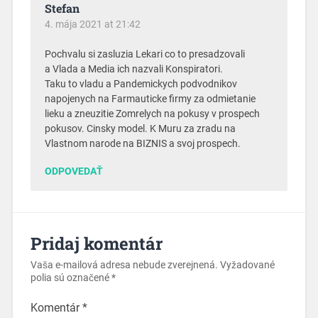
Stefan
4. mája 2021 at 21:42
Pochvalu si zasluzia Lekari co to presadzovali
a Vlada a Media ich nazvali Konspiratori.
Taku to vladu a Pandemickych podvodnikov
napojenych na Farmauticke firmy za odmietanie
lieku a zneuzitie Zomrelych na pokusy v prospech
pokusov. Cinsky model. K Muru za zradu na
Vlastnom narode na BIZNIS a svoj prospech.
ODPOVEDAŤ
Pridaj komentár
Vaša e-mailová adresa nebude zverejnená.
Vyžadované
polia sú označené
*
Komentár
*