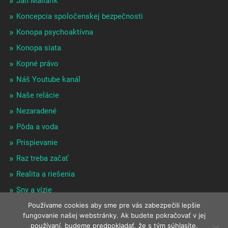
Ján Maliarik
Koncepcia spoločenskej bezpečnosti
Konopa psychoaktívna
Konopa siata
Kopné právo
Náš Youtube kanál
Naše relácie
Nezaradené
Pôda a voda
Prispievanie
Raz treba začať
Realita a riešenia
Sny a vízie
Používame cookies aby sme pre vás zabezpečili lepšie
Zaujímavé odrazy
fungovanie našej webstránky. Ak budete pokračovať v jej
používaní, budeme predpokladať, že s tým súhlasíte.