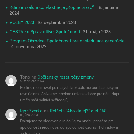
Kde se vzalo a co vlastně je „Kopné právo“
18. januára
2024
VOĽBY 2023
16. septembra 2023
CESTA ku Spravodlivej Spoločnosti
31. mája 2023
Program Obrodnej Spoločnosti pre nasledujúce generácie
4. novembra 2022
Tono
na
Občiansky reset, tézy zmeny
5. februára 2024
Poďme meniť svet po malých krokoch, nie bombastickými
revolúciami. Snívajme, chcime riešenia dobré pre nás. Napr:
Prečo naši politici nežiadajú,…
Igor Zverko
na
Relácia “Ako ďalej?” diel 168
8. júna 2023
Ďakujeme za sledovanie relácií aj za snahu prinášať pre
spoločnosť niečo nové, čo spoločnosť ozdraví. Pohľadov a
zrejme aj ciest…