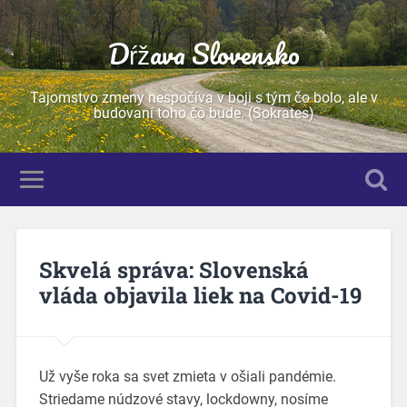
Dŕžava Slovensko
Tajomstvo zmeny nespočíva v boji s tým čo bolo, ale v
budovaní toho čo bude. (Sokrates)
Skvelá správa: Slovenská
vláda objavila liek na Covid-19
Už vyše roka sa svet zmieta v ošiali pandémie.
Striedame núdzové stavy, lockdowny, nosíme