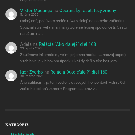
Viktor Macanga
na
Občiansky reset, tézy zmeny
5. júna 2023
Dobrý deň, počúvam realáciu "Ako ďalej" od samého začiatku.
Spoznal som veľa snáh na vytvorenie lepšej spoločnosti. Často
narážam na…
Adela
na
Relácia “Ako ďalej?” diel 168
23. apríla 2023
Zaujímavé informácie , veľmi príjemná hudba.......naozaj super)
Vzdelanie je v hlbokom úpadku, každý deň s tým bojujem.
Igor Zverko
na
Relácia “Ako ďalej?” diel 160
30. marca 2023
Áno súhlasím , ja ten rozdiel v časových horizontoch vidím. Od
začiatku bol náš zámer v Programe a teraz v…
KATEGÓRIE