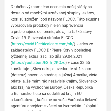
Druhého významného ocenenia našej vlády sa
dostalo od mnohými uznávanej skupiny lekárov,
ktorí sú združení pod názvom FLCCC. Táto skupina
vypracovala protokoly nielen naprevenciu
a prebiehajúce ochorenie, ale aj na ťažké stavy
Covid-19. Slovenská stránka FLCCC
(
https://covid19criticalcare.com/sk/
). Jeden zo
zakladateľov FLCCC Dr.Pierre Kory v poslednej
týždennej aktualizácii zo dňa 29.04.2021
(
https://youtu.be/JESrh_2KOzo
) v čase 33:55
konštatuje: „Slovensko, a uvedomte si, že som
(doteraz) hovoril o strednej a južnej Amerike, viete
priatelia, že mám rád nezávislé krajiny, Slovensko
ako krajina východnej Európy, Česká Republika
a Bulharsko, tieto sa oddelili od krajín EU
a konštatovali, kašleme na vašu Európsku liekovú
agentúru aprejdeme všetci na Ivermektín…“ (oplatí