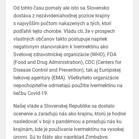
Od tohto času pomaly ale isto sa Slovensko
dostáva z nezávideniahodnej pozície krajiny
s najvyšším počtom nakazených a tých, ktorí
podľahli tejto chorobe. Vládu ctí, že v prospech
vlastných občanov takto postupuje napriek
negatívnym stanoviskám k Ivermektínu ako
Svetovej zdravotníckej organizácie (WHO), FDA
(Food and Drug Administration), CDC (Centers for
Disease Control and Prevention), tak aj Európskej
liekovej agentúry (EMA). Všetkytieto organizácie
nepochopiteľne odmietajú použitie Ivermektínu na
liečbu Covid-19.
Našej vláde a Slovenskej Republike sa dostalo
ocenenie a zaraďujú nás ako krajinu, ktorú je hodné
nasledovať v boji s pandémiou a priraďujú nás ku
krajinám, kde je používanie Ivermektínu na vysokej
úrovni. Sú to štáty ako napríklad Zimbabve,