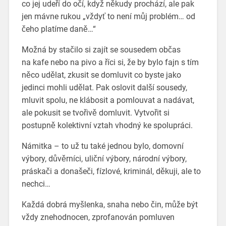
co jej udeří do očí, když někudy prochází, ale pak
jen mávne rukou „vždyť to není můj problém… od
čeho platíme daně…“
Možná by stačilo si zajít se sousedem občas
na kafe nebo na pivo a říci si, že by bylo fajn s tím
něco udělat, zkusit se domluvit co byste jako
jedinci mohli udělat. Pak oslovit další sousedy,
mluvit spolu, ne klábosit a pomlouvat a nadávat,
ale pokusit se tvořivě domluvit. Vytvořit si
postupně kolektivní vztah vhodný ke spolupráci.
Námitka – to už tu také jednou bylo, domovní
výbory, důvěrníci, uliční výbory, národní výbory,
práskači a donašeči, fízlové, kriminál, děkuji, ale to
nechci…
Každá dobrá myšlenka, snaha nebo čin, může být
vždy znehodnocen, zprofanován pomluven