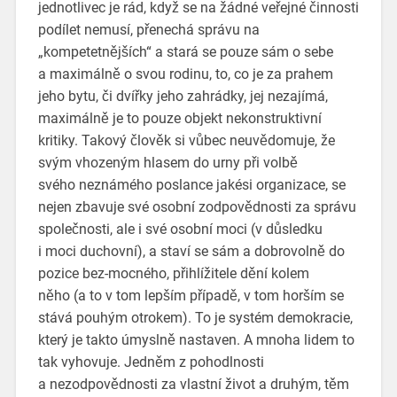
jednotlivec je rád, když se na žádné veřejné činnosti
podílet nemusí, přenechá správu na
„kompetetnějších“ a stará se pouze sám o sebe
a maximálně o svou rodinu, to, co je za prahem
jeho bytu, či dvířky jeho zahrádky, jej nezajímá,
maximálně je to pouze objekt nekonstruktivní
kritiky. Takový člověk si vůbec neuvědomuje, že
svým vhozeným hlasem do urny při volbě
svého neznámého poslance jakési organizace, se
nejen zbavuje své osobní zodpovědnosti za správu
společnosti, ale i své osobní moci (v důsledku
i moci duchovní), a staví se sám a dobrovolně do
pozice bez-mocného, přihlížitele dění kolem
něho (a to v tom lepším případě, v tom horším se
stává pouhým otrokem). To je systém demokracie,
který je takto úmyslně nastaven. A mnoha lidem to
tak vyhovuje. Jedněm z pohodlnosti
a nezodpovědnosti za vlastní život a druhým, těm