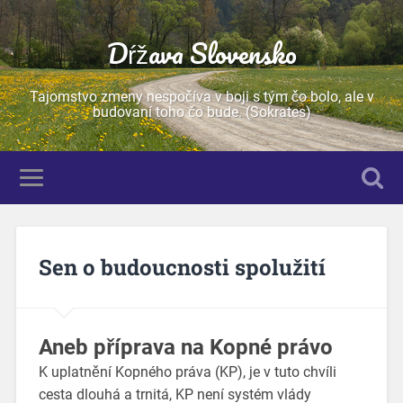
Dŕžava Slovensko
Tajomstvo zmeny nespočíva v boji s tým čo bolo, ale v
budovaní toho čo bude. (Sokrates)
Sen o budoucnosti spolužití
Aneb příprava na Kopné právo
K uplatnění Kopného práva (KP), je v tuto chvíli
cesta dlouhá a trnitá, KP není systém vlády