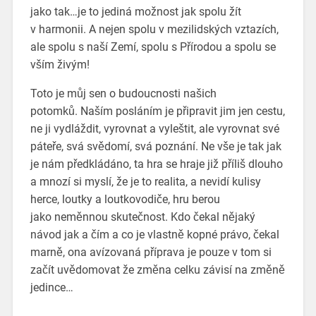
jako tak…je to jediná možnost jak spolu žít
v harmonii. A nejen spolu v mezilidských vztazích,
ale spolu s naší Zemí, spolu s Přírodou a spolu se
vším živým!
Toto je můj sen o budoucnosti našich
potomků. Naším posláním je připravit jim jen cestu,
ne ji vydláždit, vyrovnat a vyleštit, ale vyrovnat své
páteře, svá svědomí, svá poznání. Ne vše je tak jak
je nám předkládáno, ta hra se hraje již příliš dlouho
a mnozí si myslí, že je to realita, a nevidí kulisy
herce, loutky a loutkovodiče, hru berou
jako neměnnou skutečnost. Kdo čekal nějaký
návod jak a čím a co je vlastně kopné právo, čekal
marně, ona avízovaná příprava je pouze v tom si
začít uvědomovat že změna celku závisí na změně
jedince…