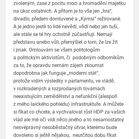
zvoleným, zase z pocitu moci a hromadění majetku
na úkor ostatních. A přitom je to vše jen „hra“,
divadlo, předem domluvené a „Kýmsi“ režírované.
A je jedno jestli to lidé nevědí, vědí nebo jen tuší,
ale stále se té hry ochotně zúčastňují. Nemají
představu anebo vůli, přemýšlet o tom, že lze žít
i jinak. Omlouvám se všem politologům
a politickým aktivistům, či podobným odborníkům
za to, že opravdu nemám zájem zkoumat
dopodrobna jak funguje „moderní stát“,
protože vidím výsledky v parlamentu, ve vládě,
v rozkradených a rozprodaných továrnách
neexistujícím zemědělství a nefunkční (alespoň
z mého laického pohledu) infrastruktuře. A můžete
si říkat co chcete, a vychvalovat růst HDP za vašich
vlád ale mé oči vidí něco jiného a to nesamostatný
nesvéprávný nesoběstačný útvar, kterému bude
dovoleno si ještě nějakou, neurčitou dobu říkat