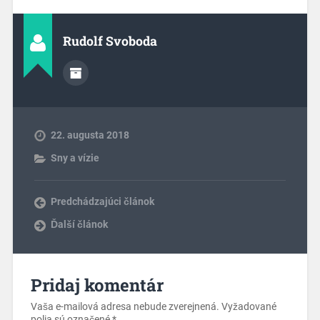
Rudolf Svoboda
22. augusta 2018
Sny a vízie
Predchádzajúci článok
Ďalší článok
Pridaj komentár
Vaša e-mailová adresa nebude zverejnená.
Vyžadované
polia sú označené
*