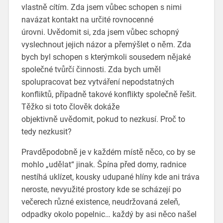
vlastně cítím. Zda jsem vůbec schopen s nimi
navázat kontakt na určité rovnocenné
úrovni. Uvědomit si, zda jsem vůbec schopný
vyslechnout jejich názor a přemýšlet o něm. Zda
bych byl schopen s kterýmkoli sousedem nějaké
společné tvůrčí činnosti. Zda bych uměl
spolupracovat bez vytváření nepodstatných
konfliktů, případně takové konflikty společně řešit.
Těžko si toto člověk dokáže
objektivně uvědomit, pokud to nezkusí. Proč to
tedy nezkusit?
Pravděpodobně je v každém místě něco, co by se
mohlo „udělat“ jinak. Špína před domy, radnice
nestíhá uklízet, kousky udupané hlíny kde ani tráva
neroste, nevyužité prostory kde se scházejí po
večerech různé existence, neudržovaná zeleň,
odpadky okolo popelnic… každý by asi něco našel