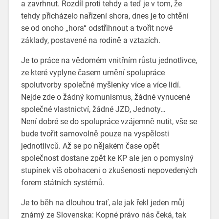
a zavrhnut. Rozdíl proti tehdy a teď je v tom, že
tehdy přicházelo nařízení shora, dnes je to chtění
se od onoho „hora“ odstřihnout a tvořit nové
základy, postavené na rodině a vztazích.
Je to práce na vědomém vnitřním růstu jednotlivce,
ze které vyplyne časem umění spolupráce
spolutvorby společné myšlenky více a více lidí.
Nejde zde o žádný komunismus, žádné vynucené
společné vlastnictví, žádné JZD, Jednoty…
Není dobré se do spolupráce vzájemně nutit, vše se
bude tvořit samovolně pouze na vyspělosti
jednotlivců. Až se po nějakém čase opět
společnost dostane zpět ke KP ale jen o pomyslný
stupínek víš obohaceni o zkušenosti nepovedených
forem státních systémů.
Je to běh na dlouhou trať, ale jak řekl jeden můj
známý ze Slovenska: Kopné právo nás čeká, tak