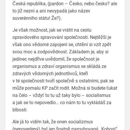
Česká republika, (pardon – Česko, nebo česko? ale
to již nezní a ani nevypadá jako název
suverénního státu! Že?).
Je však možnost, jak se vrátit na cestu
opravdového spravování společnosti. Nejtěžší je
však ono vědomé zapojení se, chtění si vzít zpět
svou moc a zodpovědnost. Základem je, aby si
jedinec nejdříve uvědomil, že společnost je
organismus a zdraví organismus se skládá ze
zdravých vědomých jednotlivců, kteří
v té společnosti tvoří společně s ostatními, pak se
může pomalu KP začít rodit. Možná si budete ťukat
na čelo – vždyť to tu už taky bylo – socialismus
a jak se to nepovedlo… co nám to tu vykládáš za
blbosti.
Ale já to vidím tak, že onen socializmus
(nepovedený) byl jen špatně naroubovaný „Kohosi“