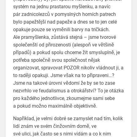
systém na jednu prastarou myšlenku, a navíc
pár zadnicolezců v pomyslných horních patrech
bylo papežtější nad papeže a dnes se to jen celé
opakuje pouze se vyměnili barvy na tričkách.
Ale pramyšlenka, zůstává stejná – jsme tvorové
společenští od přirozenosti (alespoň ve většině
případů) a pokud spolu chceme žít smysluplně, je
potřeba společně svou společnost nějak
organizovat, spravovat POZOR nikoliv vládnout ji, a
to raději opakuji. Jsme však na to připraveni…?
Jsme na takové úrovni vědomí že by se to zase
nezvrhlo ve feudalismus a otrokářství? To je otázka
pro každého jednotlivce, zkoumejme sami sebe
a pokud možno maximálně objektivně.
Například, je velmi dobré se zamyslet nad tím, kolik
lidí znám ve svém činžovním domě, ve
své ulici, jak často se s nimi vídám a co k nim