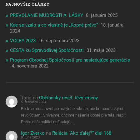
NAJNOVŠIE ČLÁNKY
PREVOLANIE MÚDROSTI A LÁSKY
8. januára 2025
Kde se vzalo a co vlastně je „Kopné právo“
18. januára
2024
VOĽBY 2023
16. septembra 2023
CESTA ku Spravodlivej Spoločnosti
31. mája 2023
Program Obrodnej Spoločnosti pre nasledujúce generácie
4. novembra 2022
Tono
na
Občiansky reset, tézy zmeny
5. februára 2024
Poďme meniť svet po malých krokoch, nie bombastickými
revolúciami. Snívajme, chcime riešenia dobré pre nás. Napr:
Prečo naši politici nežiadajú,…
Igor Zverko
na
Relácia “Ako ďalej?” diel 168
8. júna 2023