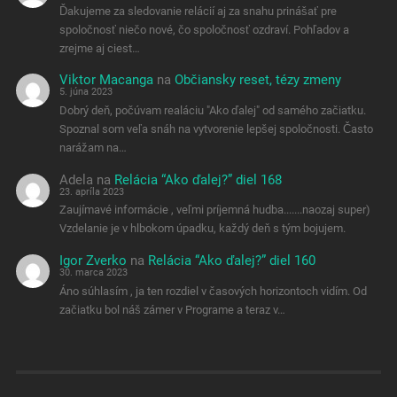
Ďakujeme za sledovanie relácií aj za snahu prinášať pre
spoločnosť niečo nové, čo spoločnosť ozdraví. Pohľadov a
zrejme aj ciest…
Viktor Macanga
na
Občiansky reset, tézy zmeny
5. júna 2023
Dobrý deň, počúvam realáciu "Ako ďalej" od samého začiatku.
Spoznal som veľa snáh na vytvorenie lepšej spoločnosti. Často
narážam na…
Adela
na
Relácia “Ako ďalej?” diel 168
23. apríla 2023
Zaujímavé informácie , veľmi príjemná hudba.......naozaj super)
Vzdelanie je v hlbokom úpadku, každý deň s tým bojujem.
Igor Zverko
na
Relácia “Ako ďalej?” diel 160
30. marca 2023
Áno súhlasím , ja ten rozdiel v časových horizontoch vidím. Od
začiatku bol náš zámer v Programe a teraz v…