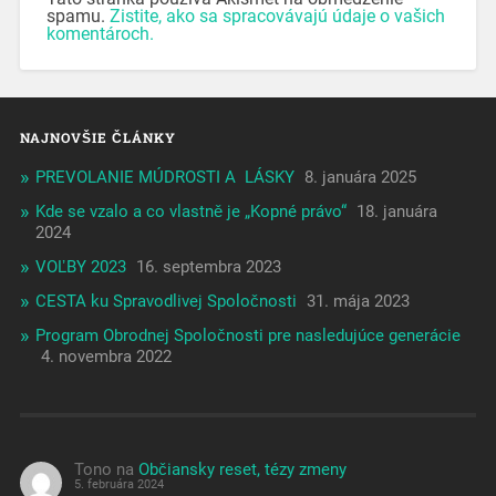
spamu.
Zistite, ako sa spracovávajú údaje o vašich
komentároch.
NAJNOVŠIE ČLÁNKY
PREVOLANIE MÚDROSTI A LÁSKY
8. januára 2025
Kde se vzalo a co vlastně je „Kopné právo“
18. januára
2024
VOĽBY 2023
16. septembra 2023
CESTA ku Spravodlivej Spoločnosti
31. mája 2023
Program Obrodnej Spoločnosti pre nasledujúce generácie
4. novembra 2022
Tono
na
Občiansky reset, tézy zmeny
5. februára 2024