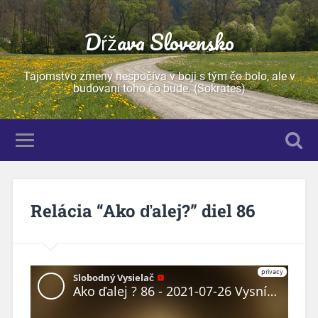
Dŕžava Slovensko
Tajomstvo zmeny nespočíva v boji s tým čo bolo, ale v
budovaní toho čo bude. (Sokrates)
Relácia “Ako ďalej?” diel 86