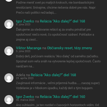
Poďme meniť svet po malých krokoch, nie bombastickými
revolúciami. Snívajme, chcime riešenia dobré pre nás. Napr:
Prečo naši politici nežiadajú,…
Igor Zverko
na
Relácia “Ako ďalej?” diel 168
8. júna 2023
Ďakujeme za sledovanie relácií aj za snahu prinášať pre
spoločnosť niečo nové, čo spoločnosť ozdraví. Pohľadov a
zrejme aj ciest…
Viktor Macanga
na
Občiansky reset, tézy zmeny
5. júna 2023
Dobrý deň, počúvam realáciu "Ako ďalej" od samého začiatku.
Spoznal som veľa snáh na vytvorenie lepšej spoločnosti. Často
narážam na…
Adela
na
Relácia “Ako ďalej?” diel 168
23. apríla 2023
Zaujímavé informácie , veľmi príjemná hudba.......naozaj super)
Vzdelanie je v hlbokom úpadku, každý deň s tým bojujem.
Igor Zverko
na
Relácia “Ako ďalej?” diel 160
30. marca 2023
Áno súhlasím , ja ten rozdiel v časových horizontoch vidím. Od