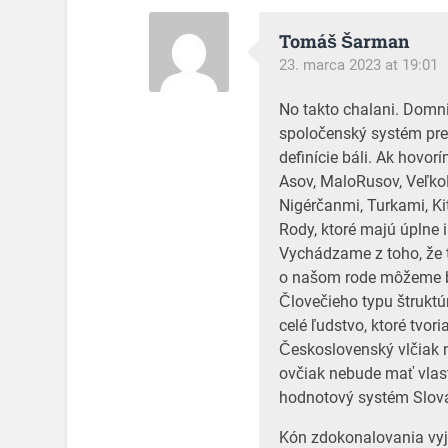
Tomáš Šarman
23. marca 2023 at 19:01
No takto chalani. Domni
spoločenský systém pre 
definície báli. Ak hovo
Asov, MaloRusov, Veľko
Nigérčanmi, Turkami, Ki
Rody, ktoré majú úplne 
Vychádzame z toho, že t
o našom rode môžeme by
Človečieho typu štruktú
celé ľudstvo, ktoré tvor
Československý vlčiak 
ovčiak nebude mať vlas
hodnotový systém Slov
Kón zdokonalovania vyja