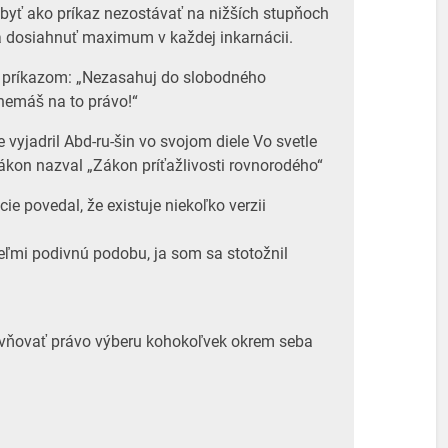
byť ako príkaz nezostávať na nižších stupňoch
 sa dosiahnuť maximum v každej inkarnácii.
ť príkazom: „Nezasahuj do slobodného
nemáš na to právo!“
e vyjadril Abd-ru-šin vo svojom diele Vo svetle
zákon nazval „Zákon príťažlivosti rovnorodého“
cie povedal, že existuje niekoľko verzii
eľmi podivnú podobu, ja som sa stotožnil
vňovať právo výberu kohokoľvek okrem seba