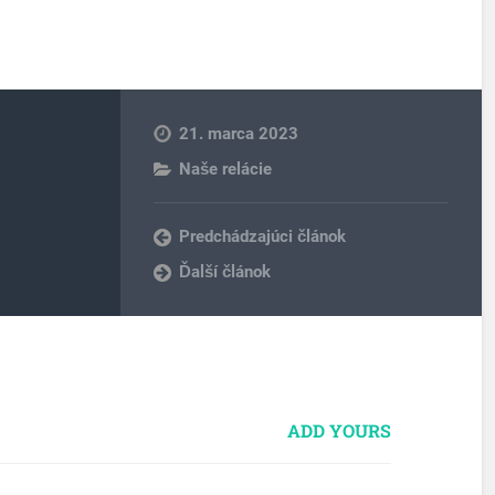
21. marca 2023
Naše relácie
Predchádzajúci článok
Ďalší článok
ADD YOURS