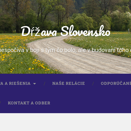
Dŕžava Slovensko
spočíva v boji s tým čo bolo, ale v budovaní toho 
A A RIEŠENIA
NAŠE RELÁCIE
ODPORÚČAN
KONTAKT A ODBER