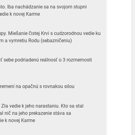
to. Iba nachádzanie sa na svojom stupni
edie k novej Karme
tupy. Miešanie čistej Krvi s cudzorodnou vedie ku
m a vymretiu Rodu (sebazničeniu)
ť sebe podriadenú reálnosť o 3 rozmernosti
premení na opačnú s rovnakou silou
Zla vedie k jeho narastaniu. Kto sa stal
l nič na jeho prekazenie stáva sa
ie k novej Karme