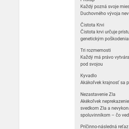
Každý pozná svoje mies
Duchovného vývoja nev
Čistota Krvi
Čistota krvi určuje prís
genetickým poškodenia
Tri rozmernosti
Každý má právo vytvára
pod svojou
Kyvadlo
Akákoľvek krajnosť sa 
Nezastavenie Zla
Akékoľvek neprekazenie 
svedkom Zla a nevykona
spoluvinníkom – čo ved
Príčinno-následná reťaz