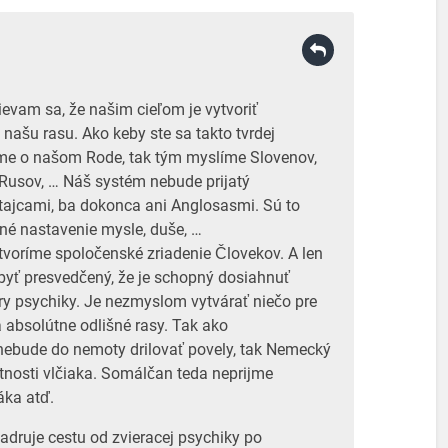
evam sa, že našim cieľom je vytvoriť
našu rasu. Ako keby ste sa takto tvrdej
ríme o našom Rode, tak tým myslíme Slovenov,
Rusov, … Náš systém nebude prijatý
tajcami, ba dokonca ani Anglosasmi. Sú to
iné nastavenie mysle, duše, …
voríme spoločenské zriadenie Človekov. A len
ť presvedčený, že je schopný dosiahnuť
ry psychiky. Je nezmyslom vytvárať niečo pre
ia absolútne odlišné rasy. Tak ako
nebude do nemoty drilovať povely, tak Nemecký
tnosti vlčiaka. Somálčan teda neprijme
áka atď.
druje cestu od zvieracej psychiky po