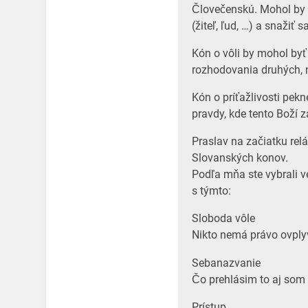
Človečenskú. Mohol by 
(žiteľ, ľud, …) a snažiť
Kón o vôli by mohol by
rozhodovania druhých, 
Kón o príťažlivosti pekn
pravdy, kde tento Boží 
Praslav na začiatku relá
Slovanských konov.
Podľa mňa ste vybrali v
s týmto:
Sloboda vôle
Nikto nemá právo ovply
Sebanazvanie
Čo prehlásim to aj som
Prístup