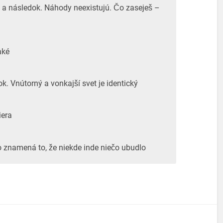
 a následok. Náhody neexistujú. Čo zaseješ –
aké
ok. Vnútorný a vonkajší svet je identický
iera
o znamená to, že niekde inde niečo ubudlo