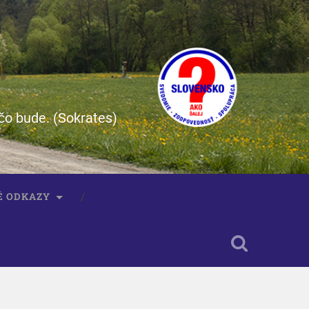
čo bude. (Sokrates)
É ODKAZY