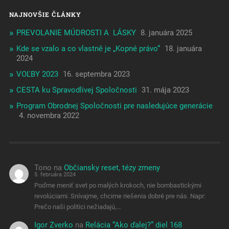
NAJNOVŠIE ČLÁNKY
PREVOLANIE MÚDROSTI A LÁSKY
8. januára 2025
Kde se vzalo a co vlastně je „Kopné právo“
18. januára
2024
VOĽBY 2023
16. septembra 2023
CESTA ku Spravodlivej Spoločnosti
31. mája 2023
Program Obrodnej Spoločnosti pre nasledujúce generácie
4. novembra 2022
Tono
na
Občiansky reset, tézy zmeny
5. februára 2024
Poďme meniť svet po malých krokoch, nie bombastickými
revolúciami. Snívajme, chcime riešenia dobré pre nás. Napr:
Prečo naši politici nežiadajú,…
Igor Zverko
na
Relácia “Ako ďalej?” diel 168