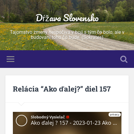
Dŕžava Slovensko
Tajomstvo zmeny nespočíva v boji s tým čo bolo, ale v
budovaní toho čo bude. (Sokrates)
Relácia “Ako ďalej?” diel 157