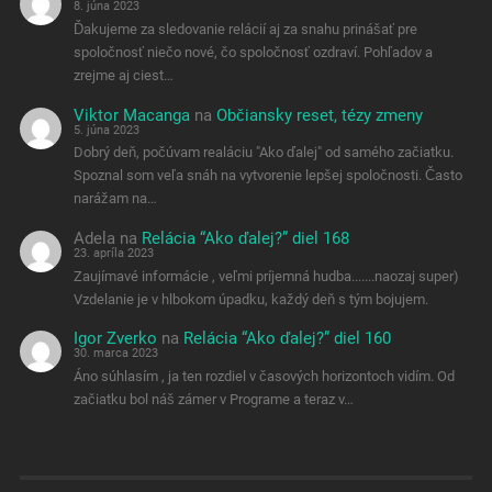
8. júna 2023
Ďakujeme za sledovanie relácií aj za snahu prinášať pre
spoločnosť niečo nové, čo spoločnosť ozdraví. Pohľadov a
zrejme aj ciest…
Viktor Macanga
na
Občiansky reset, tézy zmeny
5. júna 2023
Dobrý deň, počúvam realáciu "Ako ďalej" od samého začiatku.
Spoznal som veľa snáh na vytvorenie lepšej spoločnosti. Často
narážam na…
Adela
na
Relácia “Ako ďalej?” diel 168
23. apríla 2023
Zaujímavé informácie , veľmi príjemná hudba.......naozaj super)
Vzdelanie je v hlbokom úpadku, každý deň s tým bojujem.
Igor Zverko
na
Relácia “Ako ďalej?” diel 160
30. marca 2023
Áno súhlasím , ja ten rozdiel v časových horizontoch vidím. Od
začiatku bol náš zámer v Programe a teraz v…