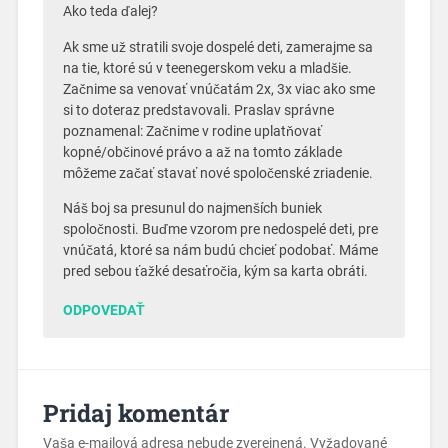
Ako teda ďalej?
Ak sme už stratili svoje dospelé deti, zamerajme sa
na tie, ktoré sú v teenegerskom veku a mladšie.
Začnime sa venovať vnúčatám 2x, 3x viac ako sme
si to doteraz predstavovali. Praslav správne
poznamenal: Začnime v rodine uplatňovať
kopné/občinové právo a až na tomto základe
môžeme začať stavať nové spoločenské zriadenie.
Náš boj sa presunul do najmenších buniek
spoločnosti. Buďme vzorom pre nedospelé deti, pre
vnúčatá, ktoré sa nám budú chcieť podobať. Máme
pred sebou ťažké desaťročia, kým sa karta obráti.
ODPOVEDAŤ
Pridaj komentár
Vaša e-mailová adresa nebude zverejnená.
Vyžadované