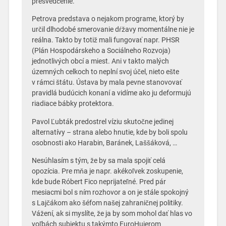
presvedčenie.
Petrova predstava o nejakom programe, ktorý by
určil dlhodobé smerovanie dŕžavy momentálne nie je
reálna. Takto by totiž mali fungovať napr. PHSR
(Plán Hospodárskeho a Sociálneho Rozvoja)
jednotlivých obcí a miest. Ani v takto malých
územných celkoch to neplní svoj účel, nieto ešte
v rámci štátu. Ústava by mala pevne stanovovať
pravidlá budúcich konaní a vidíme ako ju deformujú
riadiace bábky protektora.
Pavol Ľubták predostrel víziu skutočne jedinej
alternatívy – strana alebo hnutie, kde by boli spolu
osobnosti ako Harabin, Baránek, Laššáková, …
Nesúhlasím s tým, že by sa mala spojiť celá
opozícia. Pre mňa je napr. akékoľvek zoskupenie,
kde bude Róbert Fico neprijateľné. Pred pár
mesiacmi bol s ním rozhovor a on je stále spokojný
s Lajčákom ako šéfom našej zahraničnej politiky.
Vážení, ak si myslíte, že ja by som mohol dať hlas vo
voľbách subjektu s takýmto EuroHujerom