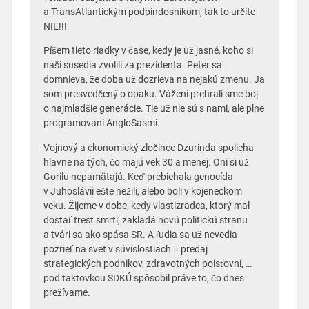
a TransAtlantickým podpindosníkom, tak to určite
NIE!!!
Píšem tieto riadky v čase, kedy je už jasné, koho si
naši susedia zvolili za prezidenta. Peter sa
domnieva, že doba už dozrieva na nejakú zmenu. Ja
som presvedčený o opaku. Vážení prehrali sme boj
o najmladšie generácie. Tie už nie sú s nami, ale plne
programovaní AngloSasmi.
Vojnový a ekonomický zločinec Dzurinda spolieha
hlavne na tých, čo majú vek 30 a menej. Oni si už
Gorilu nepamätajú. Keď prebiehala genocída
v Juhoslávii ešte nežili, alebo boli v kojeneckom
veku. Žijeme v dobe, kedy vlastizradca, ktorý mal
dostať trest smrti, zakladá novú politickú stranu
a tvári sa ako spása SR. A ľudia sa už nevedia
pozrieť na svet v súvislostiach = predaj
strategických podnikov, zdravotných poisťovní, …
pod taktovkou SDKÚ spôsobil práve to, čo dnes
prežívame.