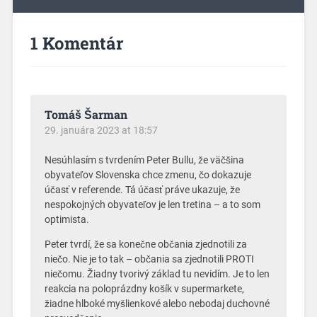
1 Komentár
Tomáš Šarman
29. januára 2023 at 18:57
Nesúhlasím s tvrdením Peter Bullu, že väčšina
obyvateľov Slovenska chce zmenu, čo dokazuje
účasť v referende. Tá účasť práve ukazuje, že
nespokojných obyvateľov je len tretina – a to som
optimista.
Peter tvrdí, že sa konečne občania zjednotili za
niečo. Nie je to tak – občania sa zjednotili PROTI
niečomu. Žiadny tvorivý základ tu nevidím. Je to len
reakcia na poloprázdny košík v supermarkete,
žiadne hlboké myšlienkové alebo nebodaj duchovné