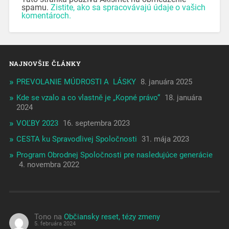
spamu.
Zistite, ako sa spracovávajú údaje o vašich
komentároch.
NAJNOVŠIE ČLÁNKY
PREVOLANIE MÚDROSTI A LÁSKY
8. januára 2025
Kde se vzalo a co vlastně je „Kopné právo“
18. januára
2024
VOĽBY 2023
16. septembra 2023
CESTA ku Spravodlivej Spoločnosti
31. mája 2023
Program Obrodnej Spoločnosti pre nasledujúce generácie
4. novembra 2022
Tono
na
Občiansky reset, tézy zmeny
5. februára 2024