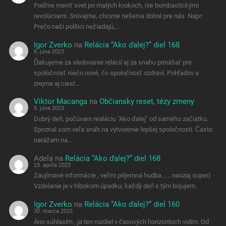
Poďme meniť svet po malých krokoch, nie bombastickými
revolúciami. Snívajme, chcime riešenia dobré pre nás. Napr:
Prečo naši politici nežiadajú,…
Igor Zverko
na
Relácia “Ako ďalej?” diel 168
8. júna 2023
Ďakujeme za sledovanie relácií aj za snahu prinášať pre
spoločnosť niečo nové, čo spoločnosť ozdraví. Pohľadov a
zrejme aj ciest…
Viktor Macanga
na
Občiansky reset, tézy zmeny
5. júna 2023
Dobrý deň, počúvam realáciu "Ako ďalej" od samého začiatku.
Spoznal som veľa snáh na vytvorenie lepšej spoločnosti. Často
narážam na…
Adela
na
Relácia “Ako ďalej?” diel 168
23. apríla 2023
Zaujímavé informácie , veľmi príjemná hudba.......naozaj super)
Vzdelanie je v hlbokom úpadku, každý deň s tým bojujem.
Igor Zverko
na
Relácia “Ako ďalej?” diel 160
30. marca 2023
Áno súhlasím , ja ten rozdiel v časových horizontoch vidím. Od