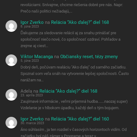
revolúciami. Snívajme, chcime riešenia dobré pre nás. Napr:
Prečo naši politici nežiadajú,…
Igor Zverko
na
Relácia “Ako ďalej?” diel 168
8. júna 2023
Ďakujeme za sledovanie relácií aj za snahu prinášať pre
spoločnosť niečo nové, čo spoločnosť ozdraví. Pohľadov a
zrejme aj ciest…
Viktor Macanga
na
Občiansky reset, tézy zmeny
5. júna 2023
Dobrý deň, počúvam realáciu "Ako ďalej" od samého začiatku.
Spoznal som veľa snáh na vytvorenie lepšej spoločnosti. Často
narážam na…
Adela
na
Relácia “Ako ďalej?” diel 168
23. apríla 2023
Zaujímavé informácie , veľmi príjemná hudba.......naozaj super)
Vzdelanie je v hlbokom úpadku, každý deň s tým bojujem.
Igor Zverko
na
Relácia “Ako ďalej?” diel 160
30. marca 2023
Áno súhlasím , ja ten rozdiel v časových horizontoch vidím. Od
začiatku bol náš zámer v Programe a teraz v…