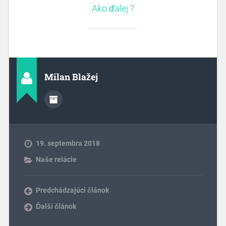
Ako ďalej ?
Milan Blažej
19. septembra 2018
Naše relácie
Predchádzajúci článok
Ďalší článok