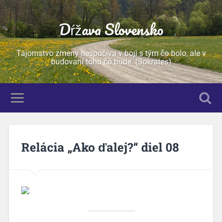
Dŕžava Slovensko
Tajomstvo zmeny nespočíva v boji s tým čo bolo, ale v
budovaní toho čo bude. (Sokrates)
Relácia „Ako ďalej?“ diel 08