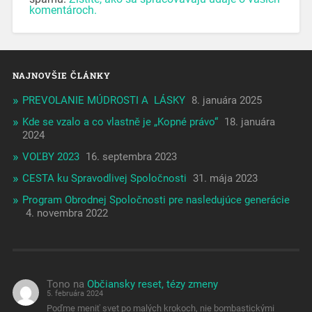
komentároch.
NAJNOVŠIE ČLÁNKY
PREVOLANIE MÚDROSTI A LÁSKY
8. januára 2025
Kde se vzalo a co vlastně je „Kopné právo“
18. januára
2024
VOĽBY 2023
16. septembra 2023
CESTA ku Spravodlivej Spoločnosti
31. mája 2023
Program Obrodnej Spoločnosti pre nasledujúce generácie
4. novembra 2022
Tono
na
Občiansky reset, tézy zmeny
5. februára 2024
Poďme meniť svet po malých krokoch, nie bombastickými