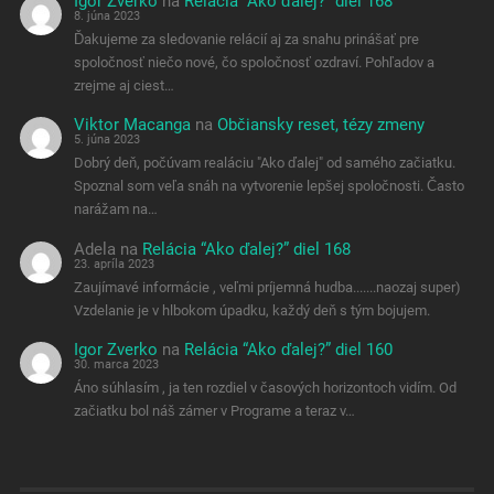
Igor Zverko
na
Relácia “Ako ďalej?” diel 168
8. júna 2023
Ďakujeme za sledovanie relácií aj za snahu prinášať pre
spoločnosť niečo nové, čo spoločnosť ozdraví. Pohľadov a
zrejme aj ciest…
Viktor Macanga
na
Občiansky reset, tézy zmeny
5. júna 2023
Dobrý deň, počúvam realáciu "Ako ďalej" od samého začiatku.
Spoznal som veľa snáh na vytvorenie lepšej spoločnosti. Často
narážam na…
Adela
na
Relácia “Ako ďalej?” diel 168
23. apríla 2023
Zaujímavé informácie , veľmi príjemná hudba.......naozaj super)
Vzdelanie je v hlbokom úpadku, každý deň s tým bojujem.
Igor Zverko
na
Relácia “Ako ďalej?” diel 160
30. marca 2023
Áno súhlasím , ja ten rozdiel v časových horizontoch vidím. Od
začiatku bol náš zámer v Programe a teraz v…