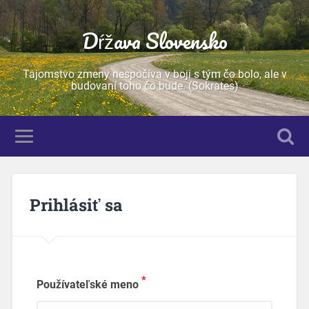
Dŕžava Slovensko
Tajomstvo zmeny nespočíva v boji s tým čo bolo, ale v
budovaní toho čo bude. (Sokrates)
Prihlásiť sa
*
Používateľské meno