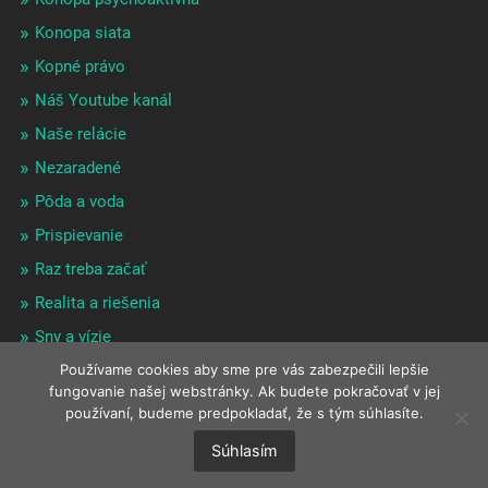
Konopa siata
Kopné právo
Náš Youtube kanál
Naše relácie
Nezaradené
Pôda a voda
Prispievanie
Raz treba začať
Realita a riešenia
Sny a vízie
Zaujímavé odrazy
Používame cookies aby sme pre vás zabezpečili lepšie
fungovanie našej webstránky. Ak budete pokračovať v jej
používaní, budeme predpokladať, že s tým súhlasíte.
Súhlasím
© 2026
DŔŽAVA SLOVENSKO
HORE ↑