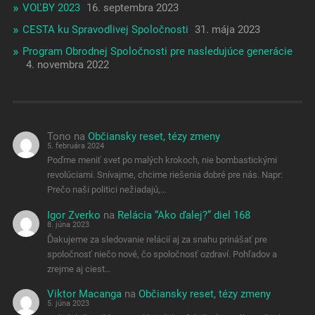
VOĽBY 2023
16. septembra 2023
CESTA ku Spravodlivej Spoločnosti
31. mája 2023
Program Obrodnej Spoločnosti pre nasledujúce generácie
4. novembra 2022
Tono
na
Občiansky reset, tézy zmeny
5. februára 2024
Poďme meniť svet po malých krokoch, nie bombastickými
revolúciami. Snívajme, chcime riešenia dobré pre nás. Napr:
Prečo naši politici nežiadajú,…
Igor Zverko
na
Relácia “Ako ďalej?” diel 168
8. júna 2023
Ďakujeme za sledovanie relácií aj za snahu prinášať pre
spoločnosť niečo nové, čo spoločnosť ozdraví. Pohľadov a
zrejme aj ciest…
Viktor Macanga
na
Občiansky reset, tézy zmeny
5. júna 2023