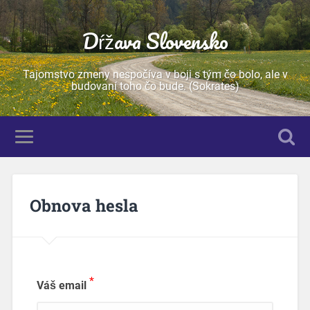
Dŕžava Slovensko
Tajomstvo zmeny nespočíva v boji s tým čo bolo, ale v
budovaní toho čo bude. (Sokrates)
Obnova hesla
*
Váš email