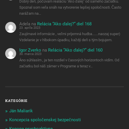
Dobrý deň, počúvam realáciu "Ako ďalej" od samého začiatku.
Spoznal som veľa snáh na vytvorenie lepšej spoločnosti. Často
narážam na…
Adela
na
Relácia “Ako ďalej?” diel 168
23. apríla 2023
Zaujímavé informácie , veľmi príjemná hudba.......naozaj super)
Vzdelanie je v hlbokom úpadku, každý deň s tým bojujem.
Igor Zverko
na
Relácia “Ako ďalej?” diel 160
30. marca 2023
Áno súhlasím , ja ten rozdiel v časových horizontoch vidím. Od
začiatku bol náš zámer v Programe a teraz v…
KATEGÓRIE
Ján Maliarik
Koncepcia spoločenskej bezpečnosti
Konopa psychoaktívna