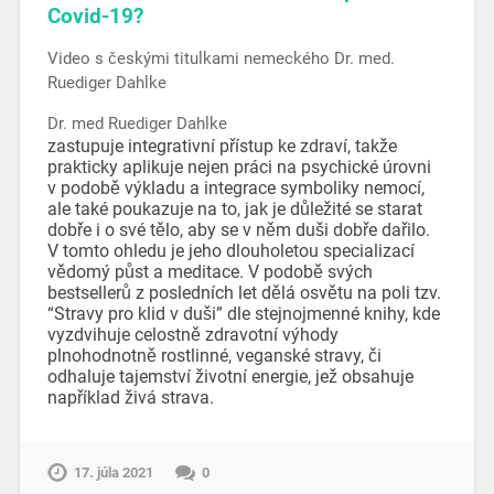
Covid-19?
Video s českými titulkami nemeckého Dr. med.
Ruediger Dahlke
Dr. med Ruediger Dahlke
zastupuje integrativní přístup ke zdraví, takže
prakticky aplikuje nejen práci na psychické úrovni
v podobě výkladu a integrace symboliky nemocí,
ale také poukazuje na to, jak je důležité se starat
dobře i o své tělo, aby se v něm duši dobře dařilo.
V tomto ohledu je jeho dlouholetou specializací
vědomý půst a meditace. V podobě svých
bestsellerů z posledních let dělá osvětu na poli tzv.
“Stravy pro klid v duši” dle stejnojmenné knihy, kde
vyzdvihuje celostně zdravotní výhody
plnohodnotně rostlinné, veganské stravy, či
odhaluje tajemství životní energie, jež obsahuje
například živá strava.
17. júla 2021
0