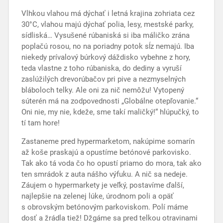
Vlhkou vlahou má dýchať i letná krajina zohriata cez
30°C, vlahou majú dýchať polia, lesy, mestské parky,
sídliská… Vysušené rúbaniská si iba máličko zrána
poplačú rosou, no na poriadny potok sĺz nemajú. Iba
niekedy prívalový búrkový dáždisko vybehne z hory,
teda vlastne z toho rúbaniska, do dediny a vyruší
zaslúžilých drevorúbačov pri pive a nezmyselných
bláboloch telky. Ale oni za nič nemôžu! Vytopený
súterén má na zodpovednosti „Globálne otepľovanie.“
Oni nie, my nie, kdeže, sme takí maličký!“ hlúpučký, to
tí tam hore!
Zastaneme pred hypermarketom, nakúpime somarín
až koše praskajú a opustíme betónové parkovisko.
Tak ako tá voda čo ho opustí priamo do mora, tak ako
ten smrádok z auta nášho výfuku. A nič sa nedeje.
Záujem o hypermarkety je veľký, postavíme ďalší,
najlepšie na zelenej lúke, úrodnom poli a opäť
s obrovským betónovým parkoviskom. Polí máme
dosť a žrádla tiež! Džgáme sa pred telkou otravinami