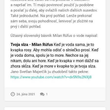
a napršať im. Tí majú povinnosť použiť ju podobne
a poslať ju ďalej, aby ovlažili našich ďalších susedov.
Také jednoduché. Na prvý pohľad. Lenže prekonať
sám seba, svoju pohodlnosť, lenivosť je zložité na
prvý i ďalší pohľad.
Úžasný slovenský básnik Milan Rúfus o vode napísal:
Tvoja slza - Milan Rúfus
Keď je voda sama,
je to
kvapka rosy.
Aby mohla odísť
o slniečko prosí.
Keď
je voda doma,
spolu je to more.
Nechce sa jej
nikam,
dolu ani hore.
Keď je kvapka v mori
dážď sa
zhora skĺza.
Keď je more v kvapke
to je tvoja slza.
Jano Svetlan Majerčík ju zhudobnil takto pekne:
https://www.youtube.com/watch?v=dv5N9s2NXj8
24. júna 2021
1