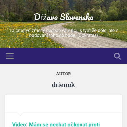
Dŕžava Slovensko
Tajomstvo zmeny nespočíva v boji s tým čo bolo, ale v
budovaní toho čo bude. (Sokrates)
AUTOR
drienok
Video: Mám se nechat očkovat proti