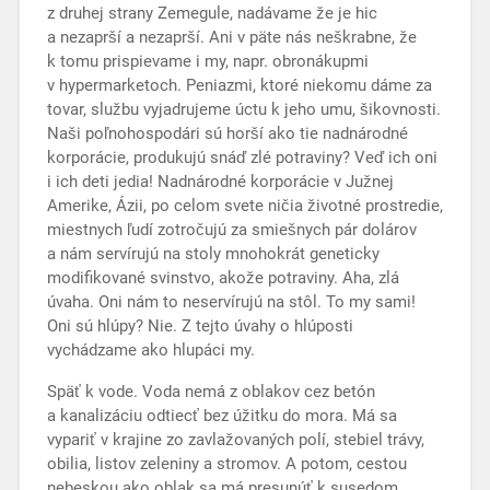
z druhej strany Zemegule, nadávame že je hic
a nezaprší a nezaprší. Ani v päte nás neškrabne, že
k tomu prispievame i my, napr. obronákupmi
v hypermarketoch. Peniazmi, ktoré niekomu dáme za
tovar, službu vyjadrujeme úctu k jeho umu, šikovnosti.
Naši poľnohospodári sú horší ako tie nadnárodné
korporácie, produkujú snáď zlé potraviny? Veď ich oni
i ich deti jedia! Nadnárodné korporácie v Južnej
Amerike, Ázii, po celom svete ničia životné prostredie,
miestnych ľudí zotročujú za smiešnych pár dolárov
a nám servírujú na stoly mnohokrát geneticky
modifikované svinstvo, akože potraviny. Aha, zlá
úvaha. Oni nám to neservírujú na stôl. To my sami!
Oni sú hlúpy? Nie. Z tejto úvahy o hlúposti
vychádzame ako hlupáci my.
Späť k vode. Voda nemá z oblakov cez betón
a kanalizáciu odtiecť bez úžitku do mora. Má sa
vypariť v krajine zo zavlažovaných polí, stebiel trávy,
obilia, listov zeleniny a stromov. A potom, cestou
nebeskou ako oblak sa má presunúť k susedom