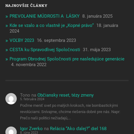
NAJNOVŠIE ČLÁNKY
PREVOLANIE MÚDROSTI A LÁSKY
8. januára 2025
Kde se vzalo a co vlastně je „Kopné právo“
18. januára
2024
VOĽBY 2023
16. septembra 2023
CESTA ku Spravodlivej Spoločnosti
31. mája 2023
Program Obrodnej Spoločnosti pre nasledujúce generácie
4. novembra 2022
Tono
na
Občiansky reset, tézy zmeny
5. februára 2024
Poďme meniť svet po malých krokoch, nie bombastickými
revolúciami. Snívajme, chcime riešenia dobré pre nás. Napr:
Prečo naši politici nežiadajú,…
Igor Zverko
na
Relácia “Ako ďalej?” diel 168
8. júna 2023