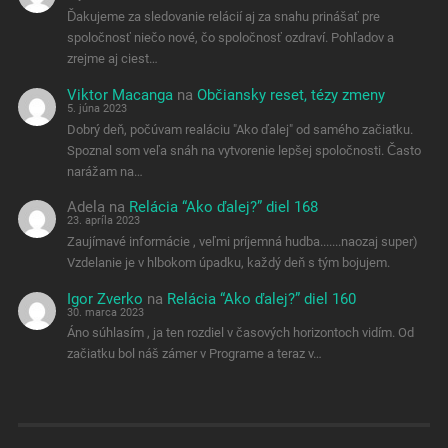
Ďakujeme za sledovanie relácií aj za snahu prinášať pre
spoločnosť niečo nové, čo spoločnosť ozdraví. Pohľadov a
zrejme aj ciest…
Viktor Macanga
na
Občiansky reset, tézy zmeny
5. júna 2023
Dobrý deň, počúvam realáciu "Ako ďalej" od samého začiatku.
Spoznal som veľa snáh na vytvorenie lepšej spoločnosti. Často
narážam na…
Adela
na
Relácia “Ako ďalej?” diel 168
23. apríla 2023
Zaujímavé informácie , veľmi príjemná hudba.......naozaj super)
Vzdelanie je v hlbokom úpadku, každý deň s tým bojujem.
Igor Zverko
na
Relácia “Ako ďalej?” diel 160
30. marca 2023
Áno súhlasím , ja ten rozdiel v časových horizontoch vidím. Od
začiatku bol náš zámer v Programe a teraz v…