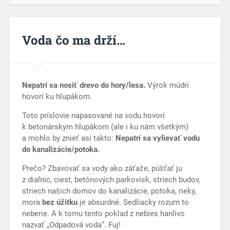
Voda čo ma drží…
Nepatrí sa nosiť drevo do
hory/
lesa.
Výrok múdri
hovorí ku hlupákom.
Toto príslovie napasované na vodu hovorí
k betonárskym hlupákom (ale i ku nám všetkým)
a mohlo by znieť asi takto:
Nepatrí sa vylievať vodu
do
kanalizácie/
potoka.
Prečo? Zbavovať sa vody ako záťaže, púšťať ju
z diaľnic, ciest, betónových parkovísk, striech budov,
striech našich domov do kanalizácie, potoka, rieky,
mora
bez úžitku
je absurdné. Sedliacky rozum to
neberie. A k tomu tento poklad z nebies hanlivo
nazvať „Odpadová voda“. Fuj!